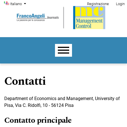
Menu di amministrazione
Salta al menu principale di navigazione
Salta al contenuto principale
Salta al piè di pagina del sito
Cambia la lingua. La lingua corrente è:
Italiano
Registrazione
Login
Menu principale
Contatti
Department of Economics and Management, University of
Pisa, Via C. Ridolfi, 10 - 56124 Pisa
Contatto principale