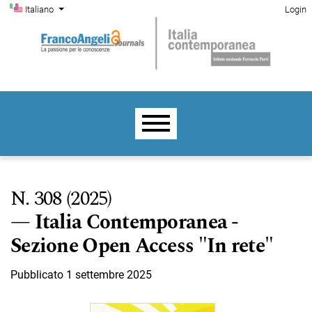
Menu di amministrazione
Salta al menu principale di navigazione
Salta al contenuto principale
Salta al piè di pagina del sito
Cambia la lingua. La lingua corrente è:
Italiano
Login
Menu principale
N. 308 (2025)
Italia Contemporanea -
Sezione Open Access "In rete"
Pubblicato 1 settembre 2025