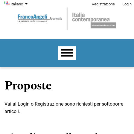
Menu di amministrazione
Salta al menu principale di navigazione
Salta al contenuto principale
Salta al piè di pagina del sito
Cambia la lingua. La lingua corrente è:
Italiano
Registrazione
Login
Menu principale
Proposte
Vai al Login
o
Registrazione
sono richiesti per sottoporre
articoli.