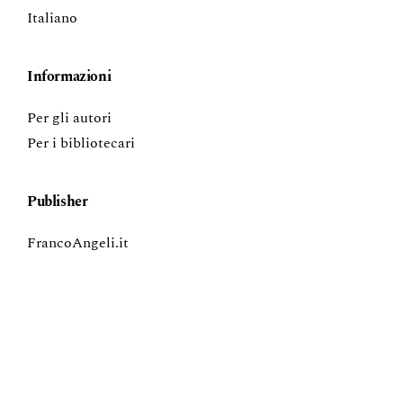
Italiano
Informazioni
Per gli autori
Per i bibliotecari
Publisher
FrancoAngeli.it
FrancoAngeli - All rights for Text and Data Mining (TDM), AI
training, and all similar technologies are reserved.