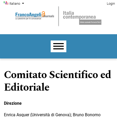
Menu di amministrazione
Salta al menu principale di navigazione
Salta al contenuto principale
Salta al piè di pagina del sito
Cambia la lingua. La lingua corrente è:
Italiano
Login
Menu principale
Comitato Scientifico ed
Editoriale
Direzione
Enrica Asquer (Università di Genova); Bruno Bonomo