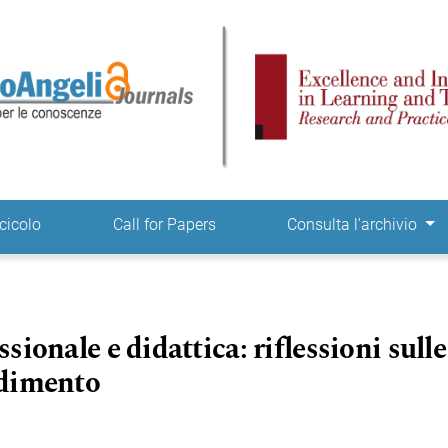
ne
cicolo
Call for Papers
Consulta l'archivio
sionale e didattica: riflessioni sull
ndimento