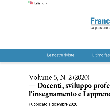
Menu di amministrazio
Salta al menu principale di navigazione
Salta al contenuto principale
Salta al piè di pagina del sito
Cambia la lingua. La lingua corrente è:
Italiano
Le nostre riviste
Ultimo fas
Menu principale
Volume 5,
N. 2 (2020)
Docenti, sviluppo profes
l'insegnamento e l'appre
Pubblicato 1 dicembre 2020