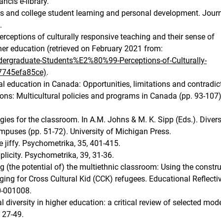
ncis e-library.
ces and college student learning and personal development. Journ
.
rceptions of culturally responsive teaching and their sense of
her education (retrieved on February 2021 from:
dergraduate-Students%E2%80%99-Perceptions-of-Culturally-
745efa85ce)
.
al education in Canada: Opportunities, limitations and contradic
tions: Multicultural policies and programs in Canada (pp. 93-107)
egies for the classroom. In A.M. Johns & M. K. Sipp (Eds.). Divers
ampuses (pp. 51-72). University of Michigan Press.
le jiffy. Psychometrika, 35, 401-415.
mplicity. Psychometrika, 39, 31-36.
 (the potential of) the multiethnic classroom: Using the constru
nging for Cross Cultural Kid (CCK) refugees. Educational Reflecti
0-001008.
l diversity in higher education: a critical review of selected mode
 27-49.