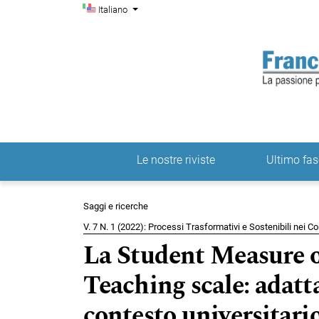
Menu di amministrazio
Salta al menu principale di navigazione
Salta al contenuto principale
Salta al piè di pagina del sito
Cambia la lingua. La lingua corrente è:
Italiano
Le nostre riviste
Ultimo fas
Menu principale
Saggi e ricerche
V. 7 N. 1 (2022): Processi Trasformativi e Sostenibili nei 
La Student Measure o
Teaching scale: adatt
contesto universitario