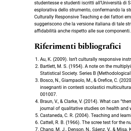
studentesse e studenti iscritti all’Università di 
esplorativa dello strumento, confermando la str
Culturally Responsive Teaching e dei fattori eme
suggeriscono che la versione italiana di tale s
affidabilità anche rispetto alle sue componenti.
Riferimenti bibliografici
Au, K. (2009). Isn’t culturally responsive in
Bartlett, M. S. (1954). A note on the multipl
Statistical Society. Series B (Methodological
Bosco, N., Giampaolo, M., & Orefice, C. (2020
insegnanti in contesti scolastici multicultur
001007.
Braun, V., & Clarke, V. (2014). What can “the
journal of qualitative studies on health and
Castaneda, C. R. (2004). Teaching and learn
Cattell, R. B. (1966). The scree test for the 
Chang, M. J., Denson, N., Sáenz, V., & Misa, 