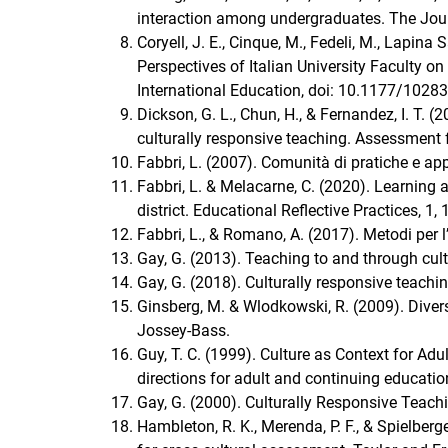
interaction among undergraduates. The Jour
Coryell, J. E., Cinque, M., Fedeli, M., Lapina
Perspectives of Italian University Faculty o
International Education, doi: 10.1177/102
Dickson, G. L., Chun, H., & Fernandez, I. T. 
culturally responsive teaching. Assessment f
Fabbri, L. (2007). Comunità di pratiche e ap
Fabbri, L. & Melacarne, C. (2020). Learning a
district. Educational Reflective Practices, 
Fabbri, L., & Romano, A. (2017). Metodi per 
Gay, G. (2013). Teaching to and through cultu
Gay, G. (2018). Culturally responsive teachin
Ginsberg, M. & Wlodkowski, R. (2009). Divers
Jossey-Bass.
Guy, T. C. (1999). Culture as Context for Ad
directions for adult and continuing education
Gay, G. (2000). Culturally Responsive Teachi
Hambleton, R. K., Merenda, P. F., & Spielberg