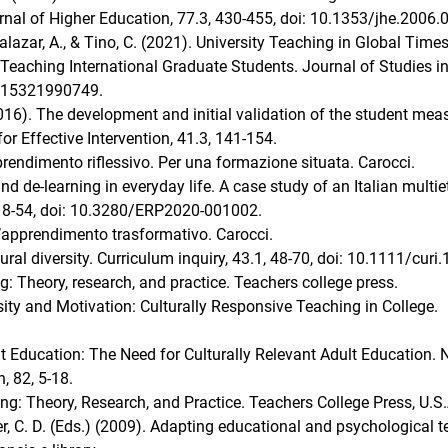
nal of Higher Education, 77.3, 430-455, doi: 10.1353/jhe.2006.
 Salazar, A., & Tino, C. (2021). University Teaching in Global Times
n Teaching International Graduate Students. Journal of Studies i
8315321990749.
(2016). The development and initial validation of the student mea
or Effective Intervention, 41.3, 141-154.
prendimento riflessivo. Per una formazione situata. Carocci.
nd de-learning in everyday life. A case study of an Italian multie
1, 18-54, doi: 10.3280/ERP2020-001002.
l’apprendimento trasformativo. Carocci.
ral diversity. Curriculum inquiry, 43.1, 48-70, doi: 10.1111/curi
g: Theory, research, and practice. Teachers college press.
ity and Motivation: Culturally Responsive Teaching in College.
ult Education: The Need for Culturally Relevant Adult Education.
, 82, 5-18.
ng: Theory, Research, and Practice. Teachers College Press, U.S.
er, C. D. (Eds.) (2009). Adapting educational and psychological t