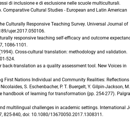
essi di inclusione e di esclusione nelle scuole multiculturali.
no. Comparative Cultural Studies - European and Latin American
the Culturally Responsive Teaching Survey. Universal Journal of
3189/ujer.2017.050106.
ulturally responsive teaching self-efficacy and outcome expectan
.7, 1086-1101.
B. (1994). Cross-cultural translation: methodology and validation.
501-524.
r back-translation as a quality assessment tool. New Voices in
g First Nations Individual and Community Realities: Reflections
Nicolaides, S. Eschenbacher, P. T. Buergelt, Y. Gilpin-Jackson, M.
e handbook of learning for transformation (pp. 254-277). Palgr
 and multilingual challenges in academic settings. International 
1.7, 825-840, doi: 10.1080/13670050.2017.1308311.