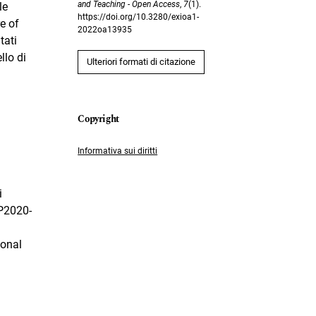
and Teaching - Open Access
,
7
(1).
le
https://doi.org/10.3280/exioa1-
e of
2022oa13935
tati
llo di
Ulteriori formati di citazione
Informativa sui diritti
i
RP2020-
ional