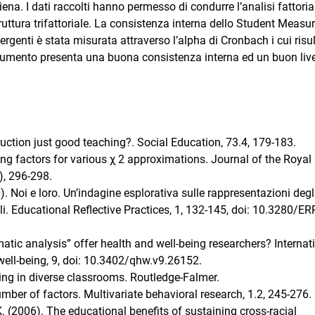
Siena. I dati raccolti hanno permesso di condurre l’analisi fattoria
uttura trifattoriale. La consistenza interna dello Student Measur
rgenti è stata misurata attraverso l’alpha di Cronbach i cui risul
trumento presenta una buona consistenza interna ed un buon live
struction just good teaching?. Social Education, 73.4, 179-183.
ying factors for various χ 2 approximations. Journal of the Royal
), 296-298.
). Noi e loro. Un’indagine esplorativa sulle rappresentazioni degl
ali. Educational Reflective Practices, 1, 132-145, doi: 10.3280/E
matic analysis” offer health and well-being researchers? Internat
 well-being, 9, doi: 10.3402/qhw.v9.26152.
ing in diverse classrooms. Routledge-Falmer.
number of factors. Multivariate behavioral research, 1.2, 245-276.
K. (2006). The educational benefits of sustaining cross-racial