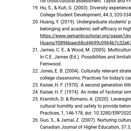
for cross-cultural assessment. Taylor and Fra
Hu, S., & Kuh, G. (2003). Diversity experien
College Student Development, 44.3, 320-334
Huang, Y. (2019). Undergraduate students’ pe
belonging and academic self-efficacy in hig
https://www.semanticscholar.org/paper/Un
Huang/f0896baec68cd4699c0964b7c32e67
James, C. E., & Wood, M. (2005). Multicultur
In C.E. James (Ed.). Possibilities and limita
Fernwood.
Jones, E. B. (2004). Culturally relevant strat
college classrooms: Practices for today’s c
Kaiser, H. F. (1970). A second generation litt
Kaiser, H. F. (1974). An index of factorial si
Kramlich, D. & Romano, A. (2020). Leveraging
cultural humility and safety to provide belo
Practices, 1, 146-178, doi: 10.3280/ERP202
Guo, S., & Jamal, Z. (2007). Nurturing cultura
Canadian Journal of Higher Education, 37.3,