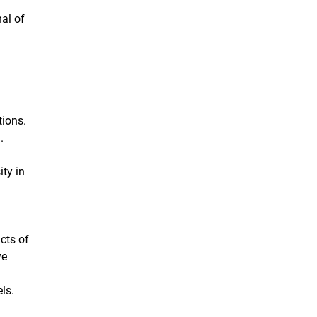
al of
tions.
.
ity in
cts of
ve
ls.