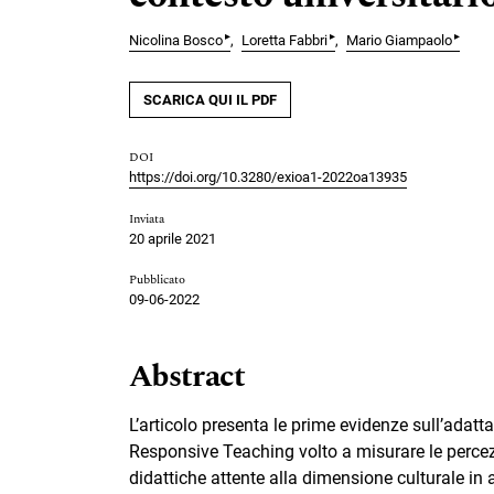
▸
▸
▸
Nicolina Bosco
Loretta Fabbri
Mario Giampaolo
SCARICA QUI IL PDF
DOI
https://doi.org/10.3280/exioa1-2022oa13935
Inviata
20 aprile 2021
Pubblicato
09-06-2022
Abstract
L’articolo presenta le prime evidenze sull’adatt
Responsive Teaching volto a misurare le percezio
didattiche attente alla dimensione culturale i