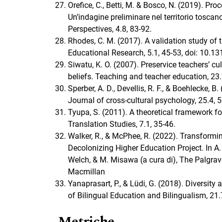
Orefice, C., Betti, M. & Bosco, N. (2019). Proc
Un’indagine preliminare nel territorio tosca
Perspectives, 4.8, 83‐92.
Rhodes, C. M. (2017). A validation study of 
Educational Research, 5.1, 45-53, doi: 10.1
Siwatu, K. O. (2007). Preservice teachers’ c
beliefs. Teaching and teacher education, 23
Sperber, A. D., Devellis, R. F., & Boehlecke, 
Journal of cross-cultural psychology, 25.4, 
Tyupa, S. (2011). A theoretical framework fo
Translation Studies, 7.1, 35-46.
Walker, R., & McPhee, R. (2022). Transformin
Decolonizing Higher Education Project. In A. 
Welch, & M. Misawa (a cura di), The Palgrav
Macmillan
Yanaprasart, P., & Lüdi, G. (2018). Diversity
of Bilingual Education and Bilingualism, 2
Metriche