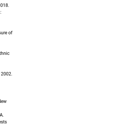
0018.
:
n
sure of
thnic
.12002.
 New
A.
ests