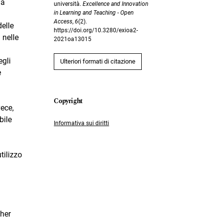
la
università.
Excellence and Innovation
in Learning and Teaching - Open
Access
,
6
(2).
delle
https://doi.org/10.3280/exioa2-
 nelle
2021oa13015
egli
Ulteriori formati di citazione
e
vece,
bile
Informativa sui diritti
utilizzo
cher