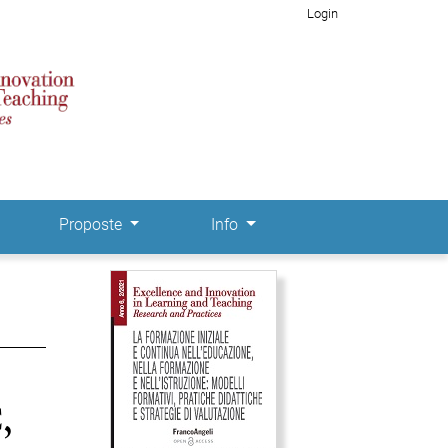
Login
Proposte
Info
Immagine di copertina
,