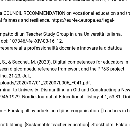
r a COUNCIL RECOMMENDATION on vocational education and tr
l fairness and resilience.
https://eur-lex.europa.eu/legal-
’impatto di un Teacher Study Group in una Università Italiana.
doi: 107346/-fei-XIV-03-16_12.
. Preparare alla professionalità docente e innovare la didattica
ino, S., & Sacchet, M. (2020). Digital competences for educators in
tween digicompedu reference framework and the PP&S project
ng, 21-23, Jul.,
/uploads/2020/07/01_202007L006_F041.pdf
.
eminar to University: Dismantling an Old and Constructing a Ne
46-1979. Nordic Journal of Educational History, 4.1, 53-81. Doi
 – Förslag till ny arbets-och tjänsteorganisation. [Teachers in h
arutbildning. [Sustainable teacher education]. Stockholm: Fakta 