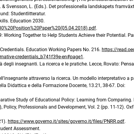
 K. & Svensson, L. (Eds.). Det professionella landskapets framväxt
nd: Studentlitteratur.
ills. Education 2030.
030%20Position%20Paper%20(05.04.2018).pdf
.
 Working Together to Help Students Achieve their Potential. Par
Credentials. Education Working Papers No. 216.
https://read.oe
ternative-credentials_b741f39e-en#page1
.
tà degli insegnanti. La ricerca e le pratiche. Lecce, Rovato: Pensa
ell’insegnante attraverso la ricerca. Un modello interpretativo a p
della Didattica e della Formazione Docente, 13.21, 38-67. Doi:
mparative Study of Educational Policy: Learning from Comparing. 
s.), Policy, Professionals and Development, Vol. 2 (pp. 11-12). Oxf
21).
https://www.governo.it/sites/governo.it/files/PNRR.pdf
.
Student Assessment.