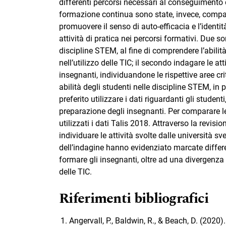
differenti percorsi necessari al conseguimento de
formazione continua sono state, invece, compara
promuovere il senso di auto-efficacia e l’identità
attività di pratica nei percorsi formativi. Due so
discipline STEM, al fine di comprendere l’abilità
nell’utilizzo delle TIC; il secondo indagare le at
insegnanti, individuandone le rispettive aree cri
abilità degli studenti nelle discipline STEM, in 
preferito utilizzare i dati riguardanti gli student
preparazione degli insegnanti. Per comparare le a
utilizzati i dati Talis 2018. Attraverso la revisio
individuare le attività svolte dalle università sv
dell’indagine hanno evidenziato marcate differen
formare gli insegnanti, oltre ad una divergenz
delle TIC.
Riferimenti bibliografici
Angervall, P., Baldwin, R., & Beach, D. (20