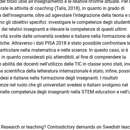
l titolo utile all’insegnamento e le relative riforme attuate. Per 
te le attività di
coaching
(Talis, 2018), in quanto in grado di
 dell’insegnante, oltre ad agevolare l’integrazione della teoria e 
no gli obiettivi specifici: investigare le competenze degli studenti
 dei relativi insegnanti e rilevare le competenze di questi ultimi
tività svolte dalle università svedesi e italiane nella formazione d
tiche. Attraverso i dati PISA 2018 è stato possibile confrontare l
particolare nella matematica e nelle scienze. In questo caso, si è
i, in quanto considerati più attendibili, al fine di comprendere la
bilità dei docenti nell’utilizzo delle TIC in classe sono stati, in
ne scientifica della letteratura internazionale è stato, infine, possi
edesi e italiane nella formazione degli insegnanti. I risultati
ze nel ruolo che gli universitari svedesi e italiani svolgono nel
a nelle competenze degli insegnanti nella STEM
education
e nell’
20). Research or teaching? Contradictory demands on Swedish tea