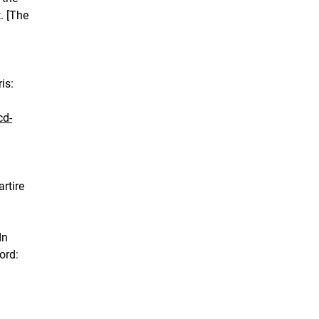
. [The
is:
cd-
artire
In
ord: