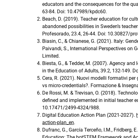
educators and the consequences for the quali
63-84. Doi: 10.47989/kpdc60.
Beach, D. (2019). Teacher education for cultur
abandoned possibilities in Sweden’s teacher
Profesorado, 23.4, 26-44. Doi: 10.30827/pr
Biasin, C., & Chianese, G. (2021). Italy: Gen
Paivandi, S., International Perspectives on 
Limited.
Biesta, G., & Tedder, M. (2007). Agency and 
in the Education of Adults, 39.2, 132-149.
Cera, R. (2021). Nuovi modelli formativi per
vs micro-credentials?. Formazione & Insegna
De Rossi, M. & Trevisan, O. (2018). Technol
defined and implemented in initial teacher e
10.17471/2499-4324/988.
Digital Education Action Plan (2021-2027).
action-plan_en
.
Dufranc, G., García Terceño, I.M., Fridberg, 
Education: The botSTEM Framework and Activ