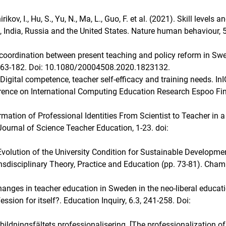
irikov, I., Hu, S., Yu, N., Ma, L., Guo, F. et al. (2021). Skill levels a
, India, Russia and the United States. Nature human behaviour, 5
l coordination between present teaching and policy reform in Sw
, 163-182. Doi: 10.1080/20004508.2020.1823132.
. Digital competence, teacher self-efficacy and training needs. In
rence on International Computing Education Research Espoo Fi
mation of Professional Identities From Scientist to Teacher in a
ournal of Science Teacher Education, 1-23. doi:
Evolution of the University Condition for Sustainable Developmen
ransdisciplinary Theory, Practice and Education (pp. 73-81). Cham
hanges in teacher education in Sweden in the neo-liberal educat
ssion for itself?. Education Inquiry, 6.3, 241-258. Doi:
bildningsfältets professionalisering. [The professionalization of