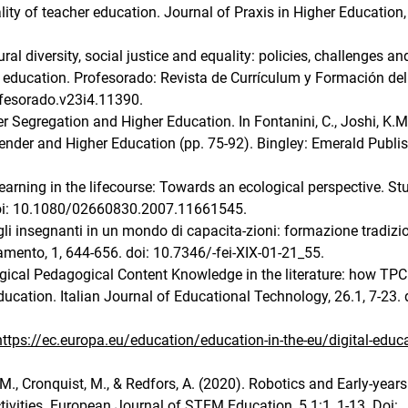
ty of teacher education. Journal of Praxis in Higher Education, 
al diversity, social justice and equality: policies, challenges an
 education. Profesorado: Revista de Currículum y Formación del
ofesorado.v23i4.11390.
der Segregation and Higher Education. In Fontanini, C., Joshi, K.M
Gender and Higher Education (pp. 75-92). Bingley: Emerald Publi
learning in the lifecourse: Towards an ecological perspective. St
 Doi: 10.1080/02660830.2007.11661545.
 gli insegnanti in un mondo di capacita-zioni: formazione tradizi
mento, 1, 644-656. doi: 10.7346/-fei-XIX-01-21_55.
ogical Pedagogical Content Knowledge in the literature: how TPC
ducation. Italian Journal of Educational Technology, 26.1, 7-23. 
https://ec.europa.eu/education/education-in-the-eu/digital-educa
E.M., Cronquist, M., & Redfors, A. (2020). Robotics and Early-yea
ities. European Journal of STEM Education, 5.1:1, 1-13. Doi: