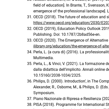
field of education]. In Brante, T., Svensson,
emergence of the professional landscape]. Lu
OECD (2018). The future of education and sk
https://www.oecd.org/education/2030/E2
OECD (2019), Education Policy Outlook 2019:
Publishing. Doi: 10.1787/2b8ad56e-en.
OECD (2020). The Emergence of Alternative 
ilibrary.org/education/the-emergence-of-al
Perla, L. (a cura di) (2016). La professionali
Multimedia.
Perla, L., & Vinci, V. (2021). La formazione d
dalla didattica dell’implicito. Annali online 
10.15160/2038-1034/2325.
Philips, D. (2000). Introduction’, in The Co
Alexander, R., Osborne, M., & Philips, D. (Ed
Symposium.
Piano Nazionale di Ripresa e Resilienza (20
PISA (2018). Programme for International 