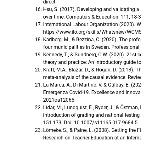
direct.
Hsu, S. (2017). Developing and validating a 
over time. Computers & Education, 111, 18-
International Labour Organization (2020). 
https://www.ilo.org/skills/Whatsnew/WCM
Karlberg, M., & Bezzina, C. (2020). The pro
four municipalities in Sweden. Profession
Kennedy, T., & Sundberg, C.W. (2020). 21st ce
theory and practice: An introductory guide t
Kraft, M.A., Blazar, D., & Hogan, D. (2018).
meta-analysis of the causal evidence. Revie
La Marca, A., Di Martino, V. & Gülbay, E. (202
Emergenza Covid-19. Excellence and Innovati
2021oa12065.
Lidar, M., Lundquist, E., Ryder, J., & Östman,
introduction of grading and national testing
151-173. Doi: 10.1007/s11165-017-9684-5.
Lömeke, S., & Paine, L. (2008). Getting the 
Research on Teacher Education at an Interna