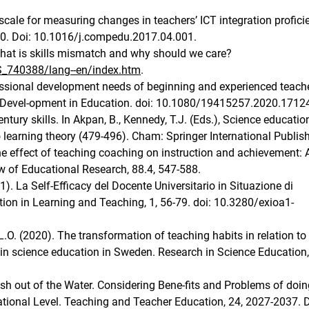
scale for measuring changes in teachers’ ICT integration profici
30. Doi: 10.1016/j.compedu.2017.04.001.
What is skills mismatch and why should we care?
S_740388/lang--en/index.htm
.
fessional development needs of beginning and experienced teache
al Devel-opment in Education. doi: 10.1080/19415257.2020.1712
ntury skills. In Akpan, B., Kennedy, T.J. (Eds.), Science educatio
o learning theory (479-496). Cham: Springer International Publis
 The effect of teaching coaching on instruction and achievement: 
w of Educational Research, 88.4, 547-588.
1). La Self-Efficacy del Docente Universitario in Situazione di
on in Learning and Teaching, 1, 56-79. doi: 10.3280/exioa1-
 L.O. (2020). The transformation of teaching habits in relation to
 in science education in Sweden. Research in Science Education,
Fish out of the Water. Considering Bene-fits and Problems of doi
tional Level. Teaching and Teacher Education, 24, 2027-2037. D