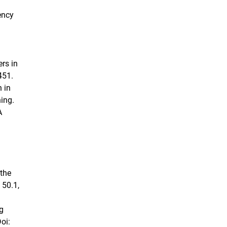
ency
rs in
451.
n in
hing.
A
 the
 50.1,
ng
oi: