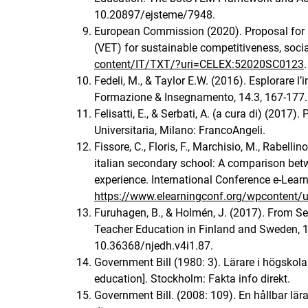
10.20897/ejsteme/7948.
European Commission (2020). Proposal fo
(VET) for sustainable competitiveness, socia
content/IT/TXT/?uri=CELEX:52020SC0123
.
Fedeli, M., & Taylor E.W. (2016). Esplorare l
Formazione & Insegnamento, 14.3, 167-177. 
Felisatti, E., & Serbati, A. (a cura di) (2017)
Universitaria, Milano: FrancoAngeli.
Fissore, C., Floris, F., Marchisio, M., Rabell
italian secondary school: A comparison be
experience. International Conference e-Learni
https://www.elearningconf.org/wpcontent
Furuhagen, B., & Holmén, J. (2017). From S
Teacher Education in Finland and Sweden, 19
10.36368/njedh.v4i1.87.
Government Bill (1980: 3). Lärare i högskolan
education]. Stockholm: Fakta info direkt.
Government Bill. (2008: 109). En hållbar lär