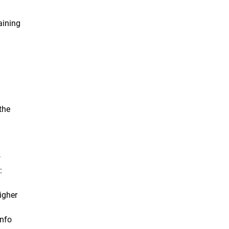
aining
 the
w
:
igher
info