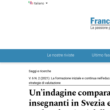
Menu di amministrazio
Salta al menu principale di navigazione
Salta al contenuto principale
Salta al piè di pagina del sito
Cambia la lingua. La lingua corrente è:
Italiano
Le nostre riviste
Ultimo fas
Menu principale
Saggi e ricerche
V. 6 N. 2 (2021): La formazione iniziale e continua nell'educ
strategie di valutazione
Un’indagine comparat
insegnanti in Svezia 