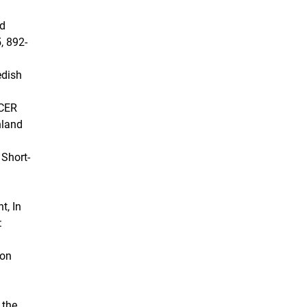
nd
, 892-
edish
ICER
nland
 Short-
t, In
:
ion
 the