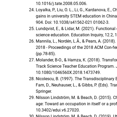
10.1016/j.tate.2008.05.006.
Loyalka, P., Liu, O. L., Li, G., Kardanova, E., Ch
gains in university STEM education in China
904. Doi: 10.1038/s41562-021 01062-3.
Lundqvist, E., & Lidar, M. (2021). Functiona
science education. Education Inquiry, 12.2
Mannila, L., Nordén, L.Å., & Pears, A. (2018)
2018 - Proceedings of the 2018 ACM Con-fe
(pp.78-85).
Molander, B-O., & Hamza, K. (2018). Transfor
Track Science Teacher Education Program. J
10.1080/1046560X.2018.1473749.
Nicolescu, B. (1997). The Transdisciplinary 
Fam, D., Neuhauser, L., & Gibbs, P. (Eds). T
Springer.
Nilsson Lindström, M. & Beach, D. (2015). C
age: Toward an occupation in itself or a profe
10.3402/edui.v6.27020.
Nilsson Lindström, M. & Beach, D. (2019). Ut