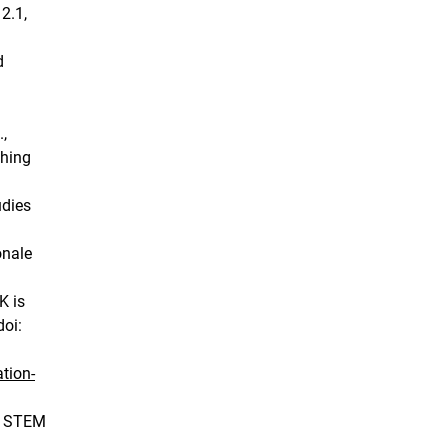
2.1,
d
.,
shing
udies
onale
K is
doi:
tion-
rs STEM