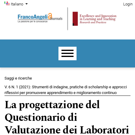
Menu di amministrazione
Salta al menu principale di navigazione
Salta al contenuto principale
Salta al piè di pagina del sito
Cambia la lingua. La lingua corrente è:
Italiano
Login
Menu principale
Saggi e ricerche
V. 6 N. 1 (2021): Strumenti di indagine, pratiche di scholarship e approcci
riflessivi per promuovere apprendimento e miglioramento continuo
La progettazione del
Questionario di
Valutazione dei Laboratori