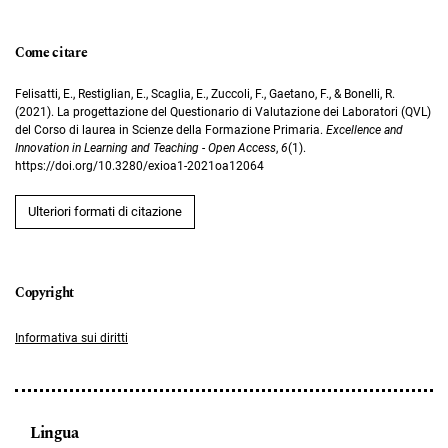
Come citare
Felisatti, E., Restiglian, E., Scaglia, E., Zuccoli, F., Gaetano, F., & Bonelli, R.
(2021). La progettazione del Questionario di Valutazione dei Laboratori (QVL)
del Corso di laurea in Scienze della Formazione Primaria.
Excellence and
Innovation in Learning and Teaching - Open Access
,
6
(1).
https://doi.org/10.3280/exioa1-2021oa12064
Ulteriori formati di citazione
Informativa sui diritti
Lingua