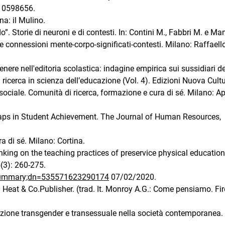
.10598656.
na: il Mulino.
”. Storie di neuroni e di contesti. In: Contini M., Fabbri M. e Ma
lle connessioni mente-corpo-significati-contesti. Milano: Raffaell
 genere nell'editoria scolastica: indagine empirica sui sussidiari de
 ricerca in scienza dell’educazione (Vol. 4). Edizioni Nuova Cultu
sociale. Comunità di ricerca, formazione e cura di sé. Milano: 
Gaps in Student Achievement. The Journal of Human Resources,
a di sé. Milano: Cortina.
hinking on the teaching practices of preservice physical education
(3): 260-275.
tSummary;dn=535571623290174
07/02/2020.
Heat & Co.Publisher. (trad. It. Monroy A.G.: Come pensiamo. Fir
dizione transgender e transessuale nella società contemporanea.