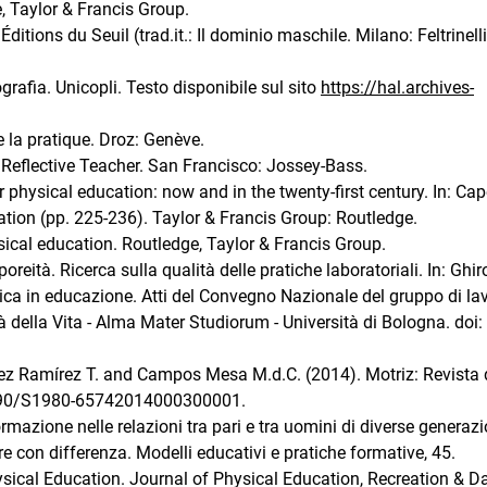
, Taylor & Francis Group.
itions du Seuil (trad.it.: Il dominio maschile. Milano: Feltrinelli
grafia. Unicopli. Testo disponibile sul sito
https://hal.archives-
e la pratique. Droz: Genève.
y Reflective Teacher. San Francisco: Jossey-Bass.
or physical education: now and in the twenty-first century. In: Cap
cation (pp. 225-236). Taylor & Francis Group: Routledge.
ysical education. Routledge, Taylor & Francis Group.
reità. Ricerca sulla qualità delle pratiche laboratoriali. In: Ghiro
irica in educazione. Atti del Convegno Nazionale del gruppo di la
à della Vita - Alma Mater Studiorum - Università di Bologna. doi:
lez Ramírez T. and Campos Mesa M.d.C. (2014). Motriz: Revista 
.1590/S1980-65742014000300001.
mazione nelle relazioni tra pari e tra uomini di diverse generazio
e con differenza. Modelli educativi e pratiche formative, 45.
hysical Education. Journal of Physical Education, Recreation & D