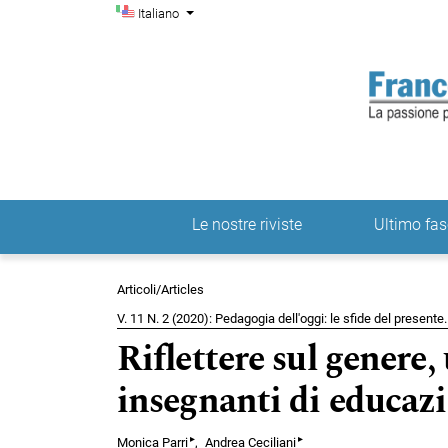
Menu di amministrazio
Salta al menu principale di navigazione
Salta al contenuto principale
Salta al piè di pagina del sito
Cambia la lingua. La lingua corrente è:
Italiano
Le nostre riviste
Ultimo fas
Menu principale
Articoli/Articles
V. 11 N. 2 (2020): Pedagogia dell'oggi: le sfide del present
Riflettere sul genere,
insegnanti di educazi
▸
▸
Monica Parri
Andrea Ceciliani