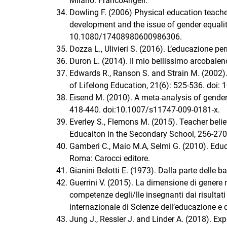
Milano: FrancoAngeli.
Dowling F. (2006) Physical education teacher
development and the issue of gender equalit
10.1080/17408980600986306.
Dozza L., Ulivieri S. (2016). L’educazione pe
Duron L. (2014). Il mio bellissimo arcobale
Edwards R., Ranson S. and Strain M. (2002). R
of Lifelong Education, 21(6): 525-536. do
Eisend M. (2010). A meta-analysis of gender
418-440. doi:10.1007/s11747-009-0181-x.
Everley S., Flemons M. (2015). Teacher belie
Educaiton in the Secondary School, 256-270.
Gamberi C., Maio M.A, Selmi G. (2010). Educar
Roma: Carocci editore.
Gianini Belotti E. (1973). Dalla parte delle ba
Guerrini V. (2015). La dimensione di genere 
competenze degli/lle insegnanti dai risultat
internazionale di Scienze dell’educazione e d
Jung J., Ressler J. and Linder A. (2018). Ex