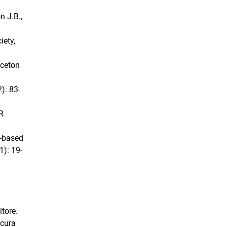
n J.B.,
iety,
nceton
): 83-
R
l-based
1): 19-
itore.
 cura