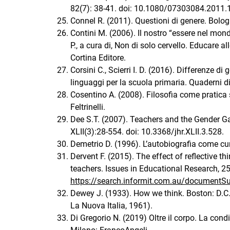
82(7): 38-41. doi: 10.1080/07303084.2011
Connel R. (2011). Questioni di genere. Bolog
Contini M. (2006). Il nostro “essere nel mondo
P., a cura di, Non di solo cervello. Educare a
Cortina Editore.
Corsini C., Scierri I. D. (2016). Differenze di
linguaggi per la scuola primaria. Quaderni di
Cosentino A. (2008). Filosofia come pratica 
Feltrinelli.
Dee S.T. (2007). Teachers and the Gender 
XLII(3):28-554. doi: 10.3368/jhr.XLII.3.528.
Demetrio D. (1996). L’autobiografia come cur
Dervent F. (2015). The effect of reflective t
teachers. Issues in Educational Research, 25
https://search.informit.com.au/documen
Dewey J. (1933). How we think. Boston: D.C. 
La Nuova Italia, 1961).
Di Gregorio N. (2019) Oltre il corpo. La con