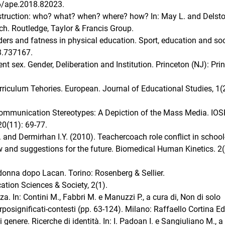
36/ape.2018.82023.
struction: who? what? when? where? how? In: May L. and Delsto
ach. Routledge, Taylor & Francis Group.
nders and fatness in physical education. Sport, education and soc
3.737167.
ent sex. Gender, Deliberation and Institution. Princeton (NJ): Pri
rriculum Tehories. European. Journal of Educational Studies, 1(2
 Communication Stereotypes: A Depiction of the Mass Media. IOS
0(11): 69-77.
 and Dermirhan I.Y. (2010). Teachercoach role conflict in schoo
ew and suggestions for the future. Biomedical Human Kinetics. 2(
/donna dopo Lacan. Torino: Rosenberg & Sellier.
ation Sciences & Society, 2(1).
nza. In: Contini M., Fabbri M. e Manuzzi P., a cura di, Non di solo
posignificati-contesti (pp. 63-124). Milano: Raffaello Cortina Ed
 genere. Ricerche di identità. In: I. Padoan I. e Sangiuliano M., a