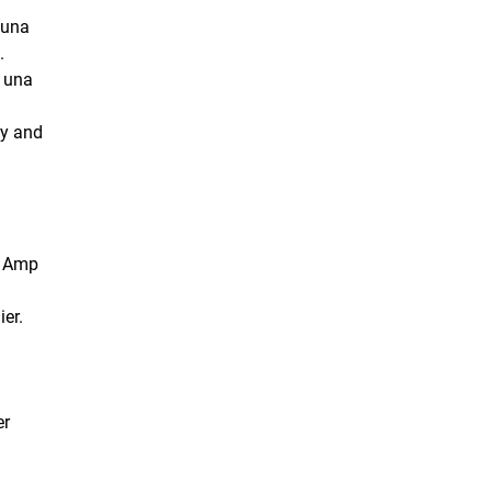
 una
.
a una
ty and
& Amp
ier.
er