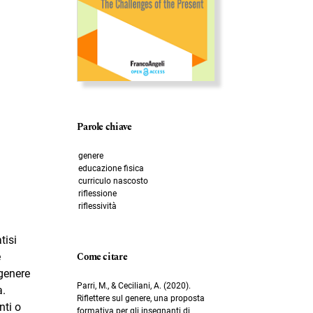
Parole chiave
genere
educazione fisica
curriculo nascosto
riflessione
riflessività
tisi
Come citare
e
 genere
Parri, M., & Ceciliani, A. (2020).
a.
Riflettere sul genere, una proposta
nti o
formativa per gli insegnanti di