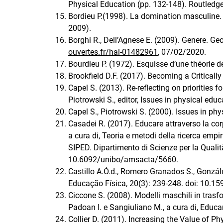
Physical Education (pp. 132-148). Routledge
Bordieu P.(1998). La domination masculine. Éd
2009).
Borghi R., Dell’Agnese E. (2009). Genere. Geo
ouvertes.fr/hal-01482961
, 07/02/2020.
Bourdieu P. (1972). Esquisse d’une théorie d
Brookfield D.F. (2017). Becoming a Criticall
Capel S. (2013). Re-reflecting on priorities f
Piotrowski S., editor, Issues in physical edu
Capel S., Piotrowski S. (2000). Issues in ph
Casadei R. (2017). Educare attraverso la corpo
a cura di, Teoria e metodi della ricerca emp
SIPED. Dipartimento di Scienze per la Qualit
10.6092/unibo/amsacta/5660.
Castillo A.Ó.d., Romero Granados S., Gonzá
Educação Física, 20(3): 239-248. doi: 10
Ciccone S. (2008). Modelli maschili in trasfor
Padoan I. e Sangiuliano M., a cura di, Educar
Collier D. (2011). Increasing the Value of P