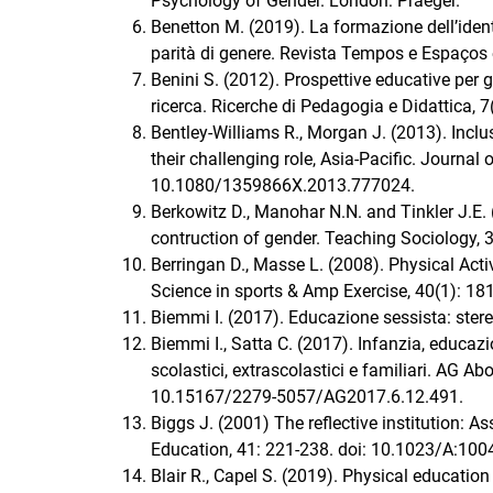
Psychology of Gender. London: Praeger.
Benetton M. (2019). La formazione dell’ident
parità di genere. Revista Tempos e Espaços
Benini S. (2012). Prospettive educative per g
ricerca. Ricerche di Pedagogia e Didattica, 
Bentley-Williams R., Morgan J. (2013). Inclus
their challenging role, Asia-Pacific. Journal
10.1080/1359866X.2013.777024.
Berkowitz D., Manohar N.N. and Tinkler J.E. 
contruction of gender. Teaching Sociology,
Berringan D., Masse L. (2008). Physical Act
Science in sports & Amp Exercise, 40(1): 
Biemmi I. (2017). Educazione sessista: stereot
Biemmi I., Satta C. (2017). Infanzia, educazi
scolastici, extrascolastici e familiari. AG Ab
10.15167/2279-5057/AG2017.6.12.491.
Biggs J. (2001) The reflective institution: 
Education, 41: 221-238. doi: 10.1023/A:10
Blair R., Capel S. (2019). Physical education 