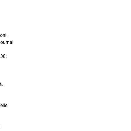
oni.
Journal
 38:
à.
elle
n