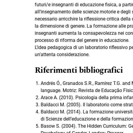
futuri/e insegnanti di educazione fisica, a parti
all’insegnamento delle scienze motorie e degli s
necessario arricchire la riflessione critica del
la dimensione di genere. La formazione alle prati
insegnanti aumenta la consapevolezza nei confro
processo di riforma del genere in educazione.
L’idea pedagogica di un laboratorio riflessivo p
un'attenta considerazione.
Riferimenti bibliografici
Andrés Ó., Granados S.R., Ramírez T.G. and 
language. Motriz: Revista de Educação Fís
Arace A. (2010). Psicologia della prima infa
Baldacci M. (2005). Il laboratorio come strat
Baldacci M. (2014). La formazione universit
di Scienze dell’educazione e della formazione
Basow S. (2004). The Hidden Curriculum: Gend