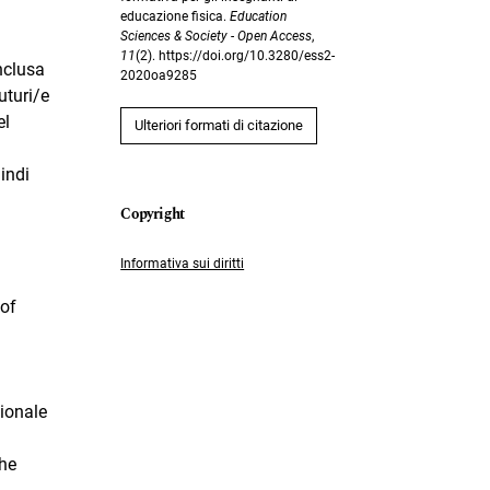
educazione fisica.
Education
Sciences & Society - Open Access
,
11
(2). https://doi.org/10.3280/ess2-
nclusa
2020oa9285
uturi/e
el
Ulteriori formati di citazione
indi
Informativa sui diritti
 of
zionale
the