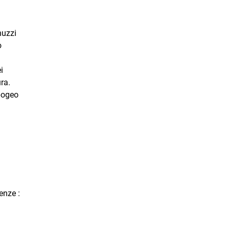
nuzzi
o
i
ra.
Apogeo
enze :