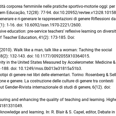
ità corporea femminile nelle pratiche sportivo-motorie oggi: per
 em Educação, 12(28): 77-94. doi:10.20952/revtee.v12i28.10158
enerare e ri-generare le rappresentazioni di genere Riflessioni d
7(1): 1-16. doi: 10.6092/issn.1970-2221/2600.
ive education: pre-service teachers’ reflexive learning on diversi
 of Teacher Education, 41(2): 173-185. Doi:
(2010). Walk like a man, talk like a woman: Taching the social
 38(2): 132-143. doi: 10.1177/0092055X10364015.
ivity in the United States Measured by Accelerometer. Medicine 
181-188. doi: 10.1249/mss.0b013e31815a51b3.
ipi di genere nei libri delle elementari. Torino: Rosenberg & Sell
one e genere. La costruzione delle culture di genere tra contesti
out Gender-Rivista internazionale di studi di genere, 6(12). doi:
Assuring and enhancing the quality of teaching and learning. High
04181331049.
knowledge and learning. In: R. Blair & S. Capel, editor, Debate in