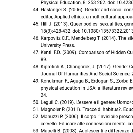
Physical Education, 8: 253-262. doi: 10.42
Haslanger S. (2006). Gender and social con
editor, Applied ethics: a multicultural appro
Hill J. (2013). Queer bodies: sexualities, ge
18(3):428-432, doi: 10.1080/13573322.201
Karpovitz C.F., Mendelberg T. (2014). The sil
University Press.
Kentli F.D. (2009). Comparison of Hidden Cu
89.
Kiprotich A., Changorok, J. (2017). Gender
Journal Of Humanities And Social Science, 2
Konukman F., Aguga B., Erdogan S., Zorba E.
physical education in USA: a literature revi
24.
Leguil C. (2019). L’essere e il genere: Uomo
Magnoler P. (2011). Tracce di habitus?. Educ
Manuzzi P. (2006). Il corpo l’invisibile prese
cervello. Educare alle connessioni mente- cor
Mapelli B. (2008). Adolescenti e differenze di