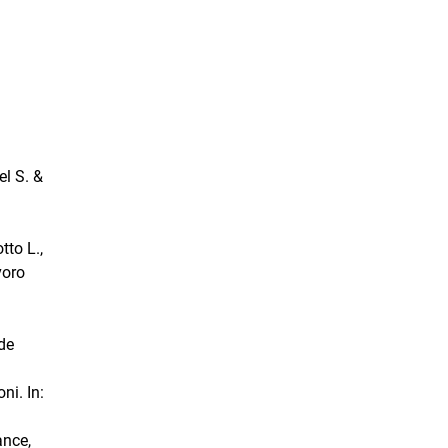
el S. &
tto L.,
voro
de
ni. In:
ance,