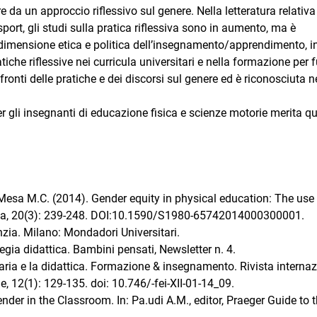
re da un approccio riflessivo sul genere. Nella letteratura relativa
port, gli studi sulla pratica riflessiva sono in aumento, ma è
la dimensione etica e politica dell’insegnamento/apprendimento, i
che riflessive nei curricula universitari e nella formazione per f
nti delle pratiche e dei discorsi sul genere ed è riconosciuta n
er gli insegnanti di educazione fisica e scienze motorie merita qu
Mesa M.C. (2014). Gender equity in physical education: The use
ica, 20(3): 239-248. DOI:10.1590/S1980-65742014000300001.
nzia. Milano: Mondadori Universitari.
egia didattica. Bambini pensati, Newsletter n. 4.
aria e la didattica. Formazione & insegnamento. Rivista interna
, 12(1): 129-135. doi: 10.746/-fei-XII-01-14_09.
er in the Classroom. In: Pa.udi A.M., editor, Praeger Guide to 