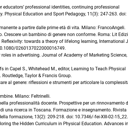
 educators’ professional identities, continuing professional
y. Physical Education and Sport Pedagogy, 11(3): 247-263. doi:
rmanente a partire dalle prime età di vita. Milano: FrancoAngeli.
no. Crescere un bambino di genere non conforme. Roma: Lit Edizi
eflexivity: towards a theory of lifelong learning, International 
i: 10.1080/0260137022000016749.
 roles in advertising. Journal of Academy of Marketing Science,
fs in Capel S., Whitehead M., editor, Learning to Teach Physical
 Routledge, Taylor & Francis Group.
e al genere: riflessioni e strumenti per articolare la complessit
mbine. Milano: Feltrinelli.
nella professionalità docente. Prospettive per un rinnovamento d
i di una ricerca in Toscana. Formazione e insegnamento. Rivista
ella formazione, 13(2): 209-218. doi: 10.7346/-fei-XIII-02-15_22.
ploring the Hidden Curriculum in Physical Education. Advances i