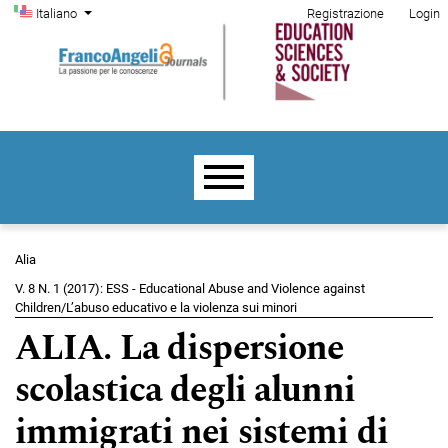
Menu di amministrazione
Salta al menu principale di navigazione
Salta al contenuto principale
Salta al piè di pagina del sito
Cambia la lingua. La lingua corrente è:
Italiano
Registrazione
Login
Menu principale
Alia
V. 8 N. 1 (2017): ESS - Educational Abuse and Violence against
Children/L’abuso educativo e la violenza sui minori
ALIA. La dispersione
scolastica degli alunni
immigrati nei sistemi di