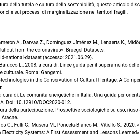
ura della tutela e cultura della sostenibilità, questo articolo dis
orici e sui processi di marginalizzazione nei territori fragili.
ameron A., Darvas Z., Domínguez Jíménez M., Lenaerts K., Midõe
fallout from the coronavirus». Bruegel Datasets.
d-national-dataset (accesso: 2021.06.29).
 Baracco L., 2008, a cura di, Linee guida per il superamento delle
sse culturale. Roma: Gangemi.
anotechnologies in the Conservation of Cultural Heritage: A Comp
r.
 cura di, Le comunità energetiche in Italia. Una guida per orienta
ENEA. Doi: 10.12910/DOC2020-012.
ettura della partecipazione. Prospettive sociologiche su uso, riuso 
: Aracne.
s G., Fulli G., Masera M., Poncela-Blanco M., Vitiello S., 2020, 
Electricity Systems: A First Assessment and Lessons Learned»