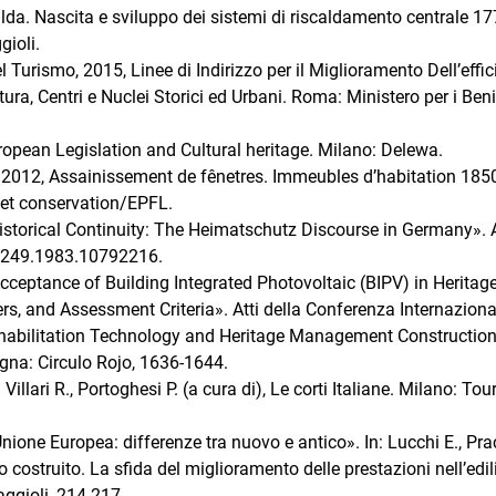
lda. Nascita e sviluppo dei sistemi di riscaldamento centrale 17
ioli.
del Turismo, 2015, Linee di Indirizzo per il Miglioramento Dell’effi
ura, Centri e Nuclei Storici ed Urbani. Roma: Ministero per i Beni
ropean Legislation and Cultural heritage. Milano: Delewa.
G., 2012, Assainissement de fênetres. Immeubles d’habitation 185
 et conservation/EPFL.
istorical Continuity: The Heimatschutz Discourse in Germany». 
43249.1983.10792216.
Acceptance of Building Integrated Photovoltaic (BIPV) in Heritag
rs, and Assessment Criteria». Atti della Conferenza Internaziona
habilitation Technology and Heritage Management Constructio
na: Circulo Rojo, 1636-1644.
 Villari R., Portoghesi P. (a cura di), Le corti Italiane. Milano: Tou
Unione Europea: differenze tra nuovo e antico». In: Lucchi E., Pra
o costruito. La sfida del miglioramento delle prestazioni nell’edil
ggioli, 214-217.