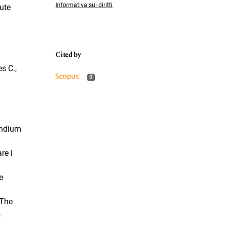
Informativa sui diritti
cute
s C.,
0
endium
re i
e
«The
.