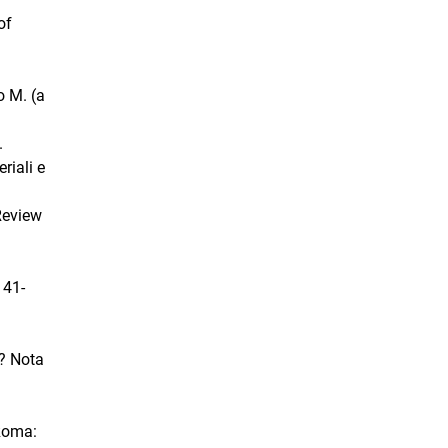
of
o M. (a
.
riali e
 Review
141-
o? Nota
 Roma: