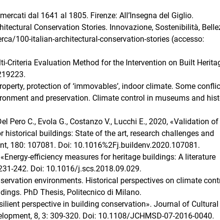
mercati dal 1641 al 1805. Firenze: All’Insegna del Giglio.
tectural Conservation Stories. Innovazione, Sostenibilità, Belle
a/100-italian-architectural-conservation-stories (accesso:
ti-Criteria Evaluation Method for the Intervention on Built Herita
2219223.
roperty, protection of ‘immovables’, indoor climate. Some conflic
vironment and preservation. Climate control in museums and hist
el Pero C., Evola G., Costanzo V., Lucchi E., 2020, «Validation of
istorical buildings: State of the art, research challenges and
t, 180: 107081. Doi: 10.1016%2Fj.buildenv.2020.107081.
, «Energy-efficiency measures for heritage buildings: A literature
 231-242. Doi: 10.1016/j.scs.2018.09.029.
nservation environments. Historical perspectives on climate cont
dings. PhD Thesis, Politecnico di Milano.
silient perspective in building conservation». Journal of Cultural
lopment, 8, 3: 309-320. Doi: 10.1108/JCHMSD-07-2016-0040.