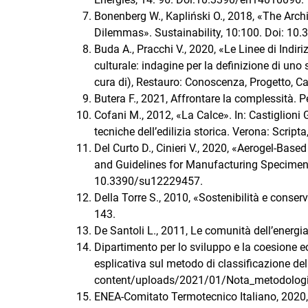
Bonenberg W., Kapliński O., 2018, «The Arc
Dilemmas». Sustainability, 10:100. Doi: 1
Buda A., Pracchi V., 2020, «Le Linee di Indiri
culturale: indagine per la definizione di uno
cura di), Restauro: Conoscenza, Progetto, C
Butera F., 2021, Affrontare la complessità. 
Cofani M., 2012, «La Calce». In: Castiglioni G.
tecniche dell’edilizia storica. Verona: Scripta
Del Curto D., Cinieri V., 2020, «Aerogel-Base
and Guidelines for Manufacturing Specimens 
10.3390/su12229457.
Della Torre S., 2010, «Sostenibilità e conserv
143.
De Santoli L., 2011, Le comunità dell’energi
Dipartimento per lo sviluppo e la coesione e
esplicativa sul metodo di classificazione d
content/uploads/2021/01/Nota_metodologica
ENEA-Comitato Termotecnico Italiano, 2020, 