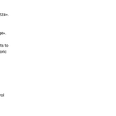
zza».
ge».
ts to
oric
rol