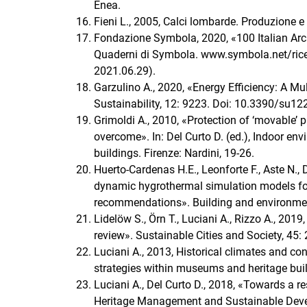
Enea.
Fieni L., 2005, Calci lombarde. Produzione e 
Fondazione Symbola, 2020, «100 Italian Archi
Quaderni di Symbola. www.symbola.net/ricerc
2021.06.29).
Garzulino A., 2020, «Energy Efficiency: A Mul
Sustainability, 12: 9223. Doi: 10.3390/su1
Grimoldi A., 2010, «Protection of ‘movable’ p
overcome». In: Del Curto D. (ed.), Indoor en
buildings. Firenze: Nardini, 19-26.
Huerto-Cardenas H.E., Leonforte F., Aste N., D
dynamic hygrothermal simulation models for h
recommendations». Building and environmen
Lidelöw S., Örn T., Luciani A., Rizzo A., 2019
review». Sustainable Cities and Society, 45:
Luciani A., 2013, Historical climates and co
strategies within museums and heritage buil
Luciani A., Del Curto D., 2018, «Towards a re
Heritage Management and Sustainable Deve