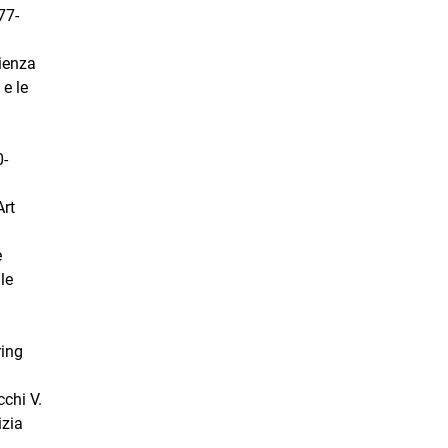
77-
cienza
 e le
0-
Art
e
le
n
ring
cchi V.
izia