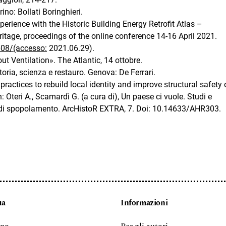
ino: Bollati Boringhieri.
xperience with the Historic Building Energy Retrofit Atlas –
itage, proceedings of the online conference 14-16 April 2021.
608/(accesso:
2021.06.29).
t Ventilation». The Atlantic, 14 ottobre.
storia, scienza e restauro. Genova: De Ferrari.
ractices to rebuild local identity and improve structural safety 
: Oteri A., Scamardì G. (a cura di), Un paese ci vuole. Studi e
ia di spopolamento. ArcHistoR EXTRA, 7. Doi: 10.14633/AHR303.
ua
Informazioni