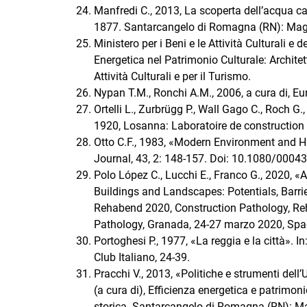
Manfredi C., 2013, La scoperta dell’acqua ca
1877. Santarcangelo di Romagna (RN): Magg
Ministero per i Beni e le Attività Culturali e 
Energetica nel Patrimonio Culturale: Architett
Attività Culturali e per il Turismo.
Nypan T.M., Ronchi A.M., 2006, a cura di, Eu
Ortelli L., Zurbrügg P., Wall Gago C., Roch 
1920, Losanna: Laboratoire de construction
Otto C.F., 1983, «Modern Environment and H
Journal, 43, 2: 148-157. Doi: 10.1080/000
Polo López C., Lucchi E., Franco G., 2020, «
Buildings and Landscapes: Potentials, Barrie
Rehabend 2020, Construction Pathology, Re
Pathology, Granada, 24-27 marzo 2020, Spag
Portoghesi P., 1977, «La reggia e la città». In:
Club Italiano, 24-39.
Pracchi V., 2013, «Politiche e strumenti dell’
(a cura di), Efficienza energetica e patrimoni
storica. Santarcangelo di Romagna (RN): Ma