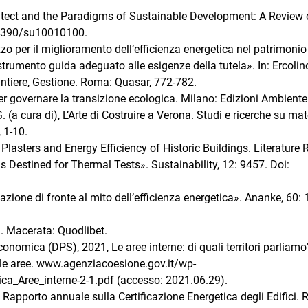
hitect and the Paradigms of Sustainable Development: A Review 
0.3390/su10010100.
zzo per il miglioramento dell’efficienza energetica nel patrimonio
 strumento guida adeguato alle esigenze della tutela». In: Ercolin
antiere, Gestione. Roma: Quasar, 772-782.
Per governare la transizione ecologica. Milano: Edizioni Ambiente
 (a cura di), L’Arte di Costruire a Verona. Studi e ricerche su mate
, 1-10.
d Plasters and Energy Efficiency of Historic Buildings. Literature
Destined for Thermal Tests». Sustainability, 12: 9457. Doi:
azione di fronte al mito dell’efficienza energetica». Ananke, 60: 
a. Macerata: Quodlibet.
conomica (DPS), 2021, Le aree interne: di quali territori parliam
elle aree. www.agenziacoesione.gov.it/wp-
_Aree_interne-2-1.pdf (accesso: 2021.06.29).
Rapporto annuale sulla Certificazione Energetica degli Edifici.