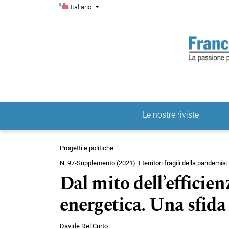
Menu di amministrazio
Salta al menu principale di navigazione
Salta al contenuto principale
Salta al piè di pagina del sito
Cambia la lingua. La lingua corrente è:
Italiano
Le nostre riviste
Menu principale
Progetti e politiche
N. 97-Supplemento (2021): I territori fragili della pandemia: i
Dal mito dell’efficien
energetica. Una sfida p
Davide Del Curto