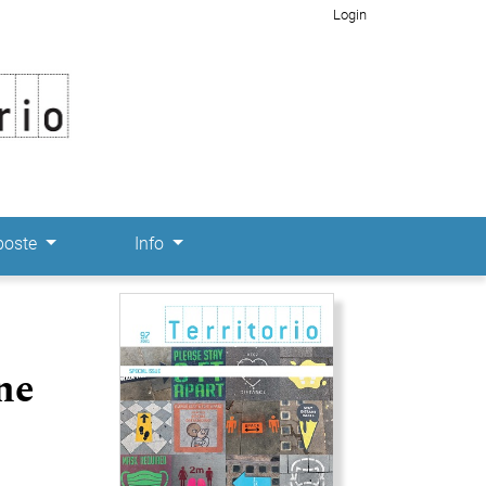
Login
poste
Info
Immagine di copertina
one