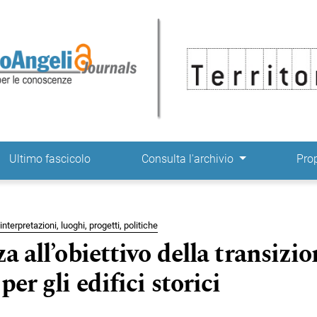
ne
Ultimo fascicolo
Consulta l'archivio
Pro
nterpretazioni, luoghi, progetti, politiche
za all’obiettivo della transizi
er gli edifici storici