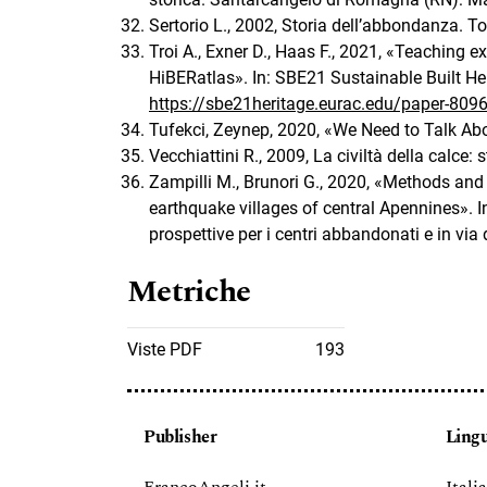
Sertorio L., 2002, Storia dell’abbondanza. Tor
Troi A., Exner D., Haas F., 2021, «Teaching e
HiBERatlas». In: SBE21 Sustainable Built Her
https://sbe21heritage.eurac.edu/paper-809
Tufekci, Zeynep, 2020, «We Need to Talk Abou
Vecchiattini R., 2009, La civiltà della calce: 
Zampilli M., Brunori G., 2020, «Methods and p
earthquake villages of central Apennines». In
prospettive per i centri abbandonati e in v
Metriche
Viste PDF
193
Publisher
Ling