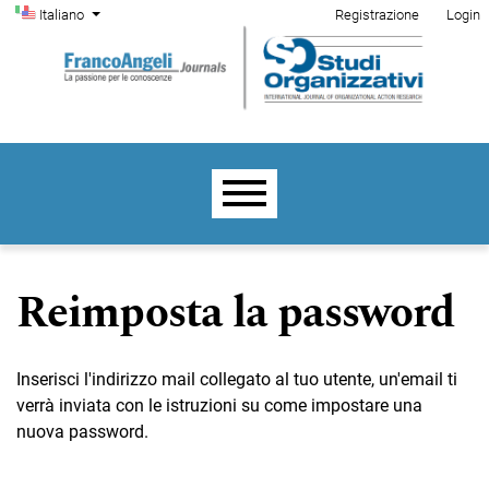
Menu di amministrazione
Salta al menu principale di navigazione
Salta al contenuto principale
Salta al piè di pagina del sito
Cambia la lingua. La lingua corrente è:
Italiano
Registrazione
Login
Menu principale
Reimposta la password
Inserisci l'indirizzo mail collegato al tuo utente, un'email ti
verrà inviata con le istruzioni su come impostare una
nuova password.