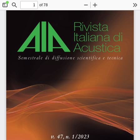
of 78
Toggle
Find
Zoom
Zoom
To
Sidebar
Out
In
Rivista 
Italiana di 
Acustica
Semestrale di diffusione scientifica e tecnica
Rivista Italiana di Acustica
v.  
47, n. 1/2023