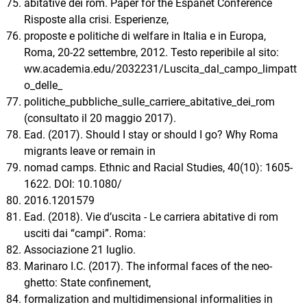
abitative dei rom. Paper for the Espanet Conference
Risposte alla crisi. Esperienze,
proposte e politiche di welfare in Italia e in Europa,
Roma, 20-22 settembre, 2012. Testo reperibile al sito:
ww.academia.edu/2032231/Luscita_dal_campo_limpatt
o_delle_
politiche_pubbliche_sulle_carriere_abitative_dei_rom
(consultato il 20 maggio 2017).
Ead. (2017). Should I stay or should I go? Why Roma
migrants leave or remain in
nomad camps. Ethnic and Racial Studies, 40(10): 1605-
1622. DOI: 10.1080/
2016.1201579
Ead. (2018). Vie d’uscita - Le carriera abitative di rom
usciti dai “campi”. Roma:
Associazione 21 luglio.
Marinaro I.C. (2017). The informal faces of the neo-
ghetto: State confinement,
formalization and multidimensional informalities in