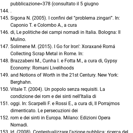
pubblicazione=378 (consultato il 5 giugno
.
Sigona N. (2005). I confini del “problema zingari”. In:
Caponio T. e Colombo A., a cura
di, Le politiche dei campi nomadi in Italia. Bologna: Il
Mulino.
Solimene M. (2015). I Go for Iron’: Xoraxané Romá
Collecting Scrap Metal in Rome. In:
Brazzabeni M., Cunha I. e Fotta M., a cura di, Gypsy
Economy: Romani Livelihoods
and Notions of Worth in the 21st Century. New York:
Berghahn.
Vitale T. (2004). Un popolo senza requisiti. La
condizione dei rom e dei sinti nell’Italia di
oggi. In: Scarpelli F. e Rossi E., a cura di, Il Porrajmos
dimenticato. Le persecuzioni dei
rom e dei sinti in Europa. Milano: Edizioni Opera
Nomadi.
Id. (2008). Contestualizzare l’azione pubblica: ricerca del