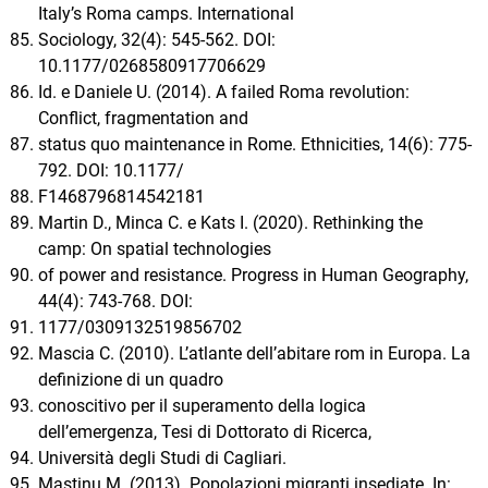
Italy’s Roma camps. International
Sociology, 32(4): 545-562. DOI:
10.1177/0268580917706629
Id. e Daniele U. (2014). A failed Roma revolution:
Conflict, fragmentation and
status quo maintenance in Rome. Ethnicities, 14(6): 775-
792. DOI: 10.1177/
F1468796814542181
Martin D., Minca C. e Kats I. (2020). Rethinking the
camp: On spatial technologies
of power and resistance. Progress in Human Geography,
44(4): 743-768. DOI:
1177/0309132519856702
Mascia C. (2010). L’atlante dell’abitare rom in Europa. La
definizione di un quadro
conoscitivo per il superamento della logica
dell’emergenza, Tesi di Dottorato di Ricerca,
Università degli Studi di Cagliari.
Mastinu M. (2013). Popolazioni migranti insediate. In: