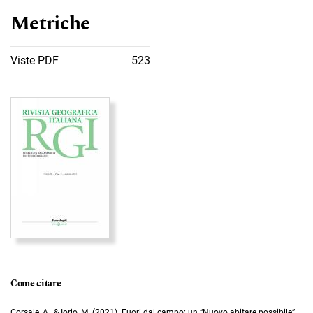
Metriche
Viste PDF
523
Immagine di copertina
Come citare
Corsale, A., & Iorio, M. (2021). Fuori dal campo: un “Nuovo abitare possibile”