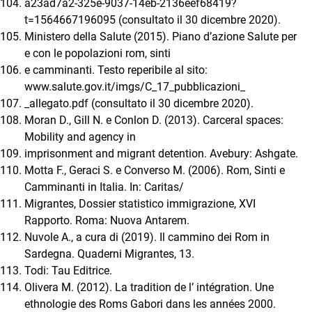
a23ad7a2-325e-9037-14eb-2136eef68419?
t=1564667196095 (consultato il 30 dicembre 2020).
Ministero della Salute (2015). Piano d’azione Salute per
e con le popolazioni rom, sinti
e camminanti. Testo reperibile al sito:
www.salute.gov.it/imgs/C_17_pubblicazioni_
_allegato.pdf (consultato il 30 dicembre 2020).
Moran D., Gill N. e Conlon D. (2013). Carceral spaces:
Mobility and agency in
imprisonment and migrant detention. Avebury: Ashgate.
Motta F., Geraci S. e Converso M. (2006). Rom, Sinti e
Camminanti in Italia. In: Caritas/
Migrantes, Dossier statistico immigrazione, XVI
Rapporto. Roma: Nuova Antarem.
Nuvole A., a cura di (2019). Il cammino dei Rom in
Sardegna. Quaderni Migrantes, 13.
Todi: Tau Editrice.
Olivera M. (2012). La tradition de l’ intégration. Une
ethnologie des Roms Gabori dans les années 2000.