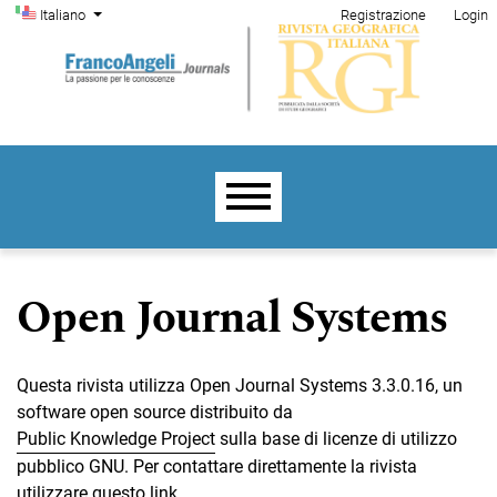
Menu di amministrazione
Salta al menu principale di navigazione
Salta al contenuto principale
Salta al piè di pagina del sito
Cambia la lingua. La lingua corrente è:
Italiano
Registrazione
Login
Menu principale
Open Journal Systems
Questa rivista utilizza Open Journal Systems 3.3.0.16, un
software open source distribuito da
Public Knowledge Project
sulla base di licenze di utilizzo
pubblico GNU. Per contattare direttamente la rivista
utilizzare
questo link
.