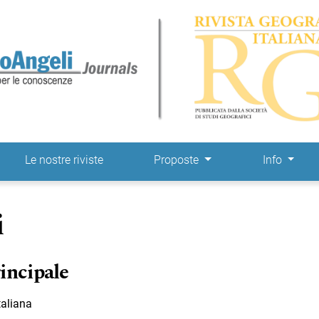
ne
Le nostre riviste
Proposte
Info
i
incipale
taliana