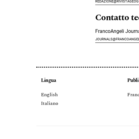
redazione@rivistageogr
Contatto te
FrancoAngeli Journ
journals@francoangeli
Lingua
Publi
English
Franc
Italiano