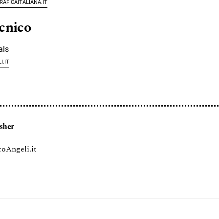
aficaitaliana.it
cnico
als
.it
sher
oAngeli.it