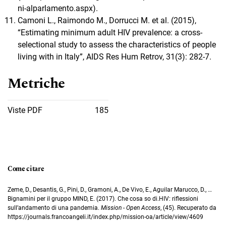
ni-alparlamento.aspx).
Camoni L., Raimondo M., Dorrucci M. et al. (2015),
“Estimating minimum adult HIV prevalence: a cross-
selectional study to assess the characteristics of people
living with in Italy”, AIDS Res Hum Retrov, 31(3): 282-7.
Metriche
Viste PDF
185
Come citare
Zeme, D., Desantis, G., Pini, D., Gramoni, A., De Vivo, E., Aguilar Marucco, D., …
Bignamini per il gruppo MIND, E. (2017). Che cosa so di.HIV: riflessioni
sull’andamento di una pandemia.
Mission - Open Access
, (45). Recuperato da
https://journals.francoangeli.it/index.php/mission-oa/article/view/4609