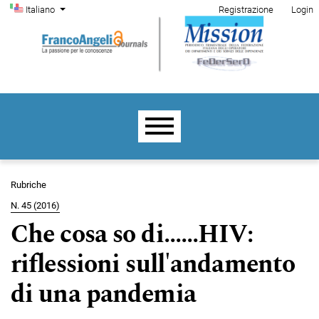
Menu di amministrazione
Salta al menu principale di navigazione
Salta al contenuto principale
Salta al piè di pagina del sito
Cambia la lingua. La lingua corrente è:
Italiano
Registrazione
Login
Menu principale
Rubriche
N. 45 (2016)
Che cosa so di......HIV:
riflessioni sull'andamento
di una pandemia