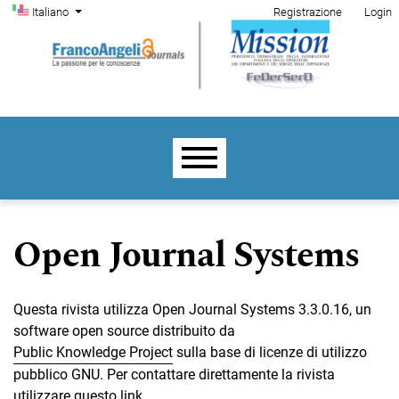
Menu di amministrazione
Salta al menu principale di navigazione
Salta al contenuto principale
Salta al piè di pagina del sito
Cambia la lingua. La lingua corrente è:
Italiano
Registrazione
Login
Menu principale
Open Journal Systems
Questa rivista utilizza Open Journal Systems 3.3.0.16, un
software open source distribuito da
Public Knowledge Project
sulla base di licenze di utilizzo
pubblico GNU. Per contattare direttamente la rivista
utilizzare
questo link
.