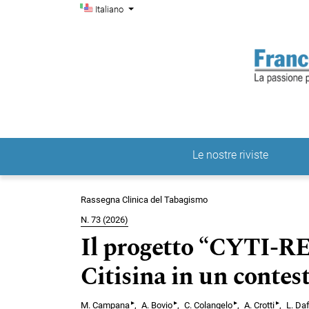
Menu di amministrazio
Salta al menu principale di navigazione
Salta al contenuto principale
Salta al piè di pagina del sito
Cambia la lingua. La lingua corrente è:
Italiano
Le nostre riviste
Menu principale
Rassegna Clinica del Tabagismo
N. 73 (2026)
Il progetto “CYTI-RE
Citisina in un contes
▸
▸
▸
▸
M. Campana
A. Bovio
C. Colangelo
A. Crotti
L. Daf