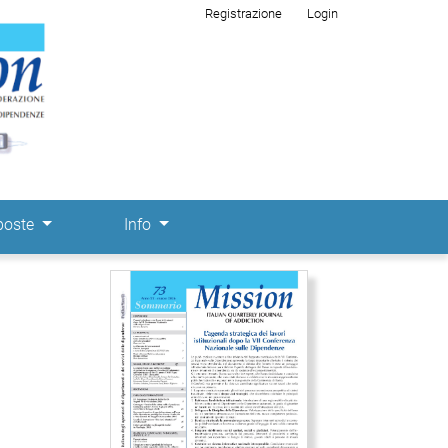
Registrazione
Login
poste
Info
Immagine di copertina