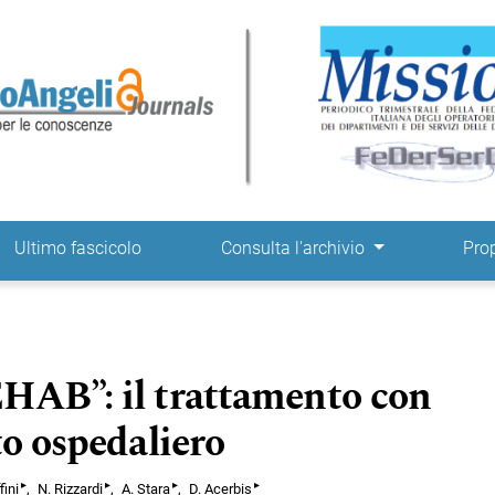
ne
Ultimo fascicolo
Consulta l'archivio
Pro
HAB”: il trattamento con
to ospedaliero
▸
▸
▸
▸
fini
N. Rizzardi
A. Stara
D. Acerbis