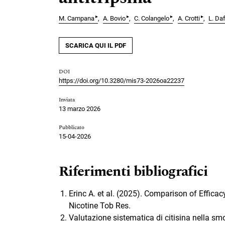
▸
▸
▸
▸
M. Campana
A. Bovio
C. Colangelo
A. Crotti
L. Daf
SCARICA QUI IL PDF
DOI
https://doi.org/10.3280/mis73-2026oa22237
Inviata
13 marzo 2026
Pubblicato
15-04-2026
Riferimenti bibliografici
Erinc A. et al. (2025). Comparison of Effica
Nicotine Tob Res.
Valutazione sistematica di citisina nella sm