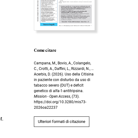
Come citare
Campana, M., Bovio, A., Colangelo,
C., Crotti, A., Daffini, L., Rizzardi, N., …
Acerbis, D. (2026). Uso della Citisina
in paziente con disturbo da uso di
tabacco severo (DUT) e deficit
genetico di alfa-1-antitripsina.
Mission - Open Access
, (73).
https://doi.org/10.3280/mis73-
2026oa22237
t.
Ulteriori formati di citazione