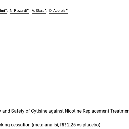
▸
▸
▸
▸
fini
N. Rizzardi
A. Stara
D. Acerbis
cy and Safety of Cytisine against Nicotine Replacement Treatmen
oking cessation (meta-analisi, RR 2,25 vs placebo).