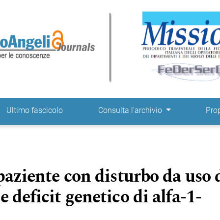
ne
Ultimo fascicolo
Consulta l'archivio
Pro
 paziente con disturbo da uso 
 deficit genetico di alfa-1-