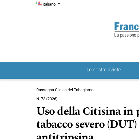
Menu di amministrazio
Salta al menu principale di navigazione
Salta al contenuto principale
Salta al piè di pagina del sito
Cambia la lingua. La lingua corrente è:
Italiano
Le nostre riviste
Menu principale
Rassegna Clinica del Tabagismo
N. 73 (2026)
Uso della Citisina in
tabacco severo (DUT) e
antitripsina