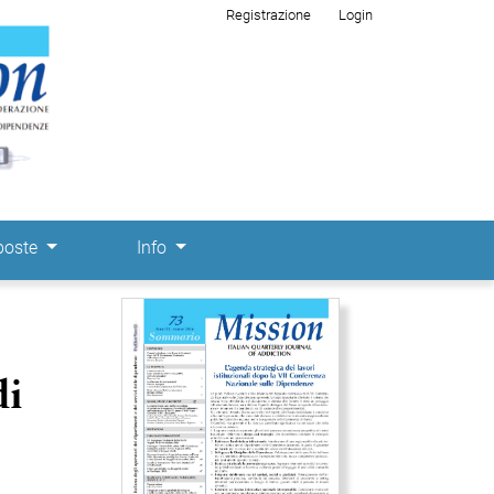
Registrazione
Login
poste
Info
Immagine di copertina
di