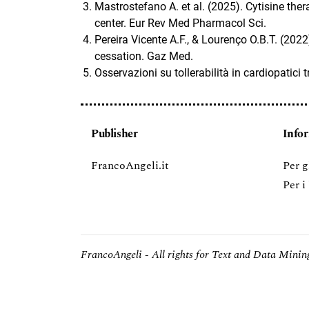
Mastrostefano A. et al. (2025). Cytisine the
center. Eur Rev Med Pharmacol Sci.
Pereira Vicente A.F., & Lourenço O.B.T. (202
cessation. Gaz Med.
Osservazioni su tollerabilità in cardiopatici tr
Publisher
Info
FrancoAngeli.it
Per g
Per i
FrancoAngeli - All rights for Text and Data Mining