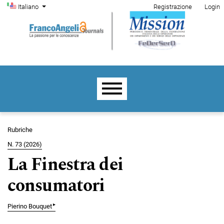
Menu di amministrazione
Salta al menu principale di navigazione
Salta al contenuto principale
Salta al piè di pagina del sito
Cambia la lingua. La lingua corrente è:
Italiano
Registrazione
Login
Menu principale
Rubriche
N. 73 (2026)
La Finestra dei
consumatori
▸
Pierino Bouquet