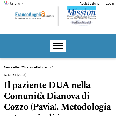
Menu di amministrazione
Salta al menu principale di navigazione
Salta al contenuto principale
Salta al piè di pagina del sito
Cambia la lingua. La lingua corrente è:
Italiano
Registrazione
Login
Menu principale
Newsletter "Clinica dell'Alcolismo"
N. 63-64 (2023)
Il paziente DUA nella
Comunità Dianova di
Cozzo (Pavia). Metodologia