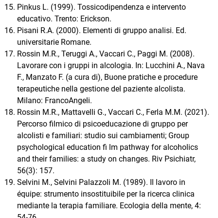
Pinkus L. (1999). Tossicodipendenza e intervento
educativo. Trento: Erickson.
Pisani R.A. (2000). Elementi di gruppo analisi. Ed.
universitarie Romane.
Rossin M.R., Teruggi A., Vaccari C., Paggi M. (2008).
Lavorare con i gruppi in alcologia. In: Lucchini A., Nava
F., Manzato F. (a cura di), Buone pratiche e procedure
terapeutiche nella gestione del paziente alcolista.
Milano: FrancoAngeli.
Rossin M.R., Mattavelli G., Vaccari C., Ferla M.M. (2021).
Percorso filmico di psicoeducazione di gruppo per
alcolisti e familiari: studio sui cambiamenti; Group
psychological education fi lm pathway for alcoholics
and their families: a study on changes. Riv Psichiatr,
56(3): 157.
Selvini M., Selvini Palazzoli M. (1989). Il lavoro in
équipe: strumento insostituibile per la ricerca clinica
mediante la terapia familiare. Ecologia della mente, 4:
54-76.