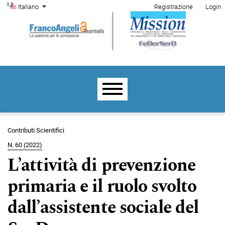
Menu di amministrazione
Salta al menu principale di navigazione
Salta al contenuto principale
Salta al piè di pagina del sito
Cambia la lingua. La lingua corrente è:
Italiano
Registrazione
Login
Menu principale
Contributi Scientifici
N. 60 (2022)
L’attività di prevenzione
primaria e il ruolo svolto
dall’assistente sociale del