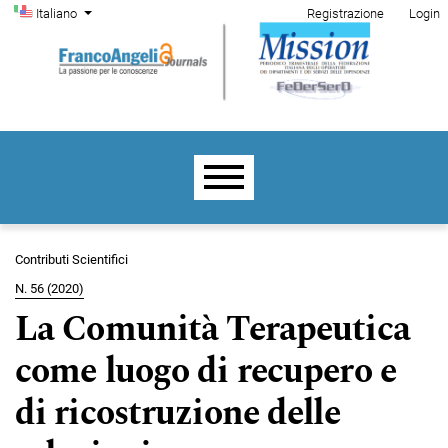
Menu di amministrazione
Salta al menu principale di navigazione
Salta al contenuto principale
Salta al piè di pagina del sito
Cambia la lingua. La lingua corrente è:
Italiano
Registrazione
Login
Menu principale
Contributi Scientifici
N. 56 (2020)
La Comunità Terapeutica
come luogo di recupero e
di ricostruzione delle