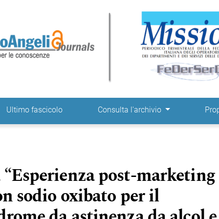
ne
Ultimo fascicolo
Consulta l'archivio
Pro
a “Esperienza post-marketing
on sodio oxibato per il
drome da astinenza da alcol e 