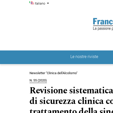
Menu di amministrazio
Salta al menu principale di navigazione
Salta al contenuto principale
Salta al piè di pagina del sito
Cambia la lingua. La lingua corrente è:
Italiano
Le nostre riviste
Menu principale
Newsletter "Clinica dell'Alcolismo"
N. 55 (2020)
Revisione sistematic
di sicurezza clinica c
trattamento della sin