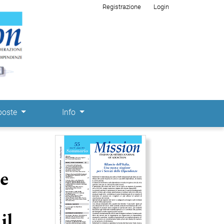
Registrazione
Login
poste
Info
Immagine di copertina
 e
il