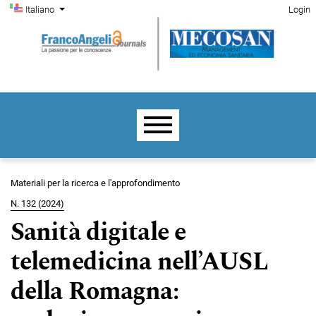
Menu di amministrazione
Salta al menu principale di navigazione
Salta al contenuto principale
Salta al piè di pagina del sito
Cambia la lingua. La lingua corrente è:
Italiano
Login
Menu principale
Materiali per la ricerca e l'approfondimento
N. 132 (2024)
Sanità digitale e
telemedicina nell’AUSL
della Romagna: