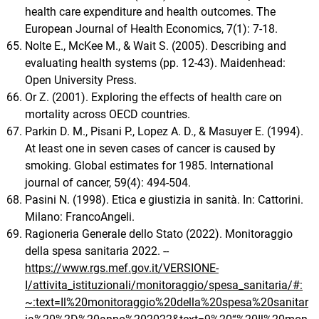
health care expenditure and health outcomes. The
European Journal of Health Economics, 7(1): 7-18.
Nolte E., McKee M., & Wait S. (2005). Describing and
evaluating health systems (pp. 12-43). Maidenhead:
Open University Press.
Or Z. (2001). Exploring the effects of health care on
mortality across OECD countries.
Parkin D. M., Pisani P., Lopez A. D., & Masuyer E. (1994).
At least one in seven cases of cancer is caused by
smoking. Global estimates for 1985. International
journal of cancer, 59(4): 494-504.
Pasini N. (1998). Etica e giustizia in sanità. In: Cattorini.
Milano: FrancoAngeli.
Ragioneria Generale dello Stato (2022). Monitoraggio
della spesa sanitaria 2022. --
https://www.rgs.mef.gov.it/VERSIONE-
I/attivita_istituzionali/monitoraggio/spesa_sanitaria/#:
~:text=Il%20monitoraggio%20della%20spesa%20sanitar