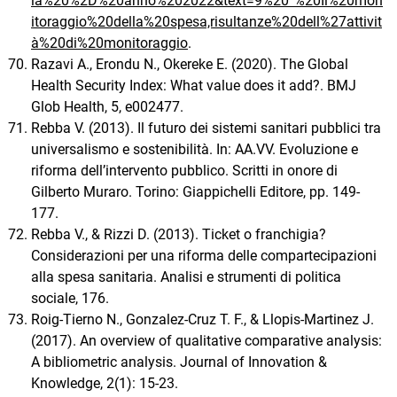
ia%20%2D%20anno%202022&text=9%20“%20Il%20mon
itoraggio%20della%20spesa,risultanze%20dell%27attivit
à%20di%20monitoraggio
.
Razavi A., Erondu N., Okereke E. (2020). The Global
Health Security Index: What value does it add?. BMJ
Glob Health, 5, e002477.
Rebba V. (2013). Il futuro dei sistemi sanitari pubblici tra
universalismo e sostenibilità. In: AA.VV. Evoluzione e
riforma dell’intervento pubblico. Scritti in onore di
Gilberto Muraro. Torino: Giappichelli Editore, pp. 149-
177.
Rebba V., & Rizzi D. (2013). Ticket o franchigia?
Considerazioni per una riforma delle compartecipazioni
alla spesa sanitaria. Analisi e strumenti di politica
sociale, 176.
Roig-Tierno N., Gonzalez-Cruz T. F., & Llopis-Martinez J.
(2017). An overview of qualitative comparative analysis:
A bibliometric analysis. Journal of Innovation &
Knowledge, 2(1): 15-23.