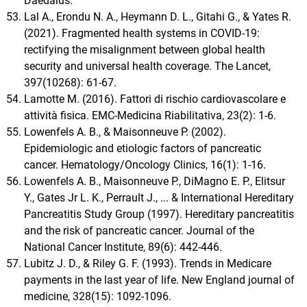
Daedalus.
Lal A., Erondu N. A., Heymann D. L., Gitahi G., & Yates R.
(2021). Fragmented health systems in COVID-19:
rectifying the misalignment between global health
security and universal health coverage. The Lancet,
397(10268): 61-67.
Lamotte M. (2016). Fattori di rischio cardiovascolare e
attività fisica. EMC-Medicina Riabilitativa, 23(2): 1-6.
Lowenfels A. B., & Maisonneuve P. (2002).
Epidemiologic and etiologic factors of pancreatic
cancer. Hematology/Oncology Clinics, 16(1): 1-16.
Lowenfels A. B., Maisonneuve P., DiMagno E. P., Elitsur
Y., Gates Jr L. K., Perrault J., ... & International Hereditary
Pancreatitis Study Group (1997). Hereditary pancreatitis
and the risk of pancreatic cancer. Journal of the
National Cancer Institute, 89(6): 442-446.
Lubitz J. D., & Riley G. F. (1993). Trends in Medicare
payments in the last year of life. New England journal of
medicine, 328(15): 1092-1096.