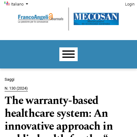
Menu di amministrazione
Salta al menu principale di navigazione
Salta al contenuto principale
Salta al piè di pagina del sito
Cambia la lingua. La lingua corrente è:
Italiano
Login
Menu principale
Saggi
N. 130 (2024)
The warranty-based
healthcare system: An
innovative approach in