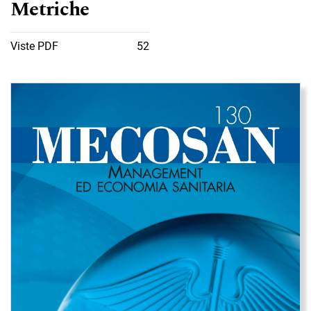
Metriche
Viste PDF
52
Immagine di copertina