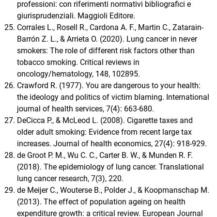
professioni: con riferimenti normativi bibliografici e
giurisprudenziali. Maggioli Editore.
Corrales L., Rosell R., Cardona A. F., Martin C., Zatarain-
Barrón Z. L., & Arrieta O. (2020). Lung cancer in never
smokers: The role of different risk factors other than
tobacco smoking. Critical reviews in
oncology/hematology, 148, 102895.
Crawford R. (1977). You are dangerous to your health:
the ideology and politics of victim blaming. International
journal of health services, 7(4): 663-680.
DeCicca P., & McLeod L. (2008). Cigarette taxes and
older adult smoking: Evidence from recent large tax
increases. Journal of health economics, 27(4): 918-929.
de Groot P. M., Wu C. C., Carter B. W., & Munden R. F.
(2018). The epidemiology of lung cancer. Translational
lung cancer research, 7(3), 220.
de Meijer C., Wouterse B., Polder J., & Koopmanschap M.
(2013). The effect of population ageing on health
expenditure growth: a critical review. European Journal