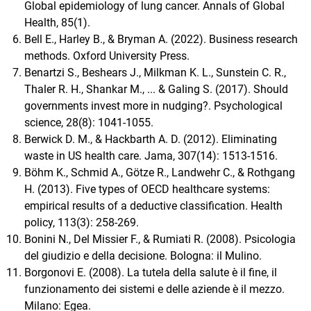
Global epidemiology of lung cancer. Annals of Global
Health, 85(1).
Bell E., Harley B., & Bryman A. (2022). Business research
methods. Oxford University Press.
Benartzi S., Beshears J., Milkman K. L., Sunstein C. R.,
Thaler R. H., Shankar M., ... & Galing S. (2017). Should
governments invest more in nudging?. Psychological
science, 28(8): 1041-1055.
Berwick D. M., & Hackbarth A. D. (2012). Eliminating
waste in US health care. Jama, 307(14): 1513-1516.
Böhm K., Schmid A., Götze R., Landwehr C., & Rothgang
H. (2013). Five types of OECD healthcare systems:
empirical results of a deductive classification. Health
policy, 113(3): 258-269.
Bonini N., Del Missier F., & Rumiati R. (2008). Psicologia
del giudizio e della decisione. Bologna: il Mulino.
Borgonovi E. (2008). La tutela della salute è il fine, il
funzionamento dei sistemi e delle aziende è il mezzo.
Milano: Egea.