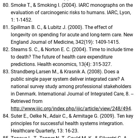
Smoke T., & Smoking I. (2004). IARC monographs on the
evaluation of carcinogenic risks to humans. IARC, Lyon,
1: 1-1452.
Spillman B. C., & Lubitz J. (2000). The effect of
longevity on spending for acute and long-term care. New
England Journal of Medicine, 342(19): 1409-1415.
Stearns S. C., & Norton E. C. (2004). Time to include time
to death? The future of health care expenditure
predictions. Health economics, 13(4): 315-327.
Strandberg-Larsen M., & Krasnik A. (2008). Does a
public single payer system deliver integrated care? A
national survey study among professional stakeholders
in Denmark. International Journal of Integrated Care, 8. --
Retrieved from
http://www.ijic.org/index.php/ijic/article/view/248/494
.
Suter E., Oelke N., Adair C., & Armitage G. (2009). Ten key
principles for successful health systems integration.
Healthcare Quarterly, 13: 16-23.