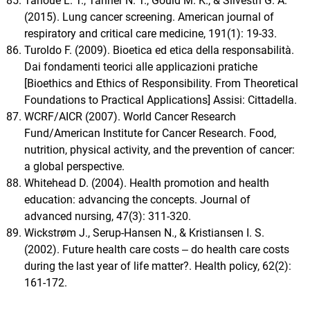
Tanoue L. T., Tanner N. T., Gould M. K., & Silvestri G. A.
(2015). Lung cancer screening. American journal of
respiratory and critical care medicine, 191(1): 19-33.
Turoldo F. (2009). Bioetica ed etica della responsabilità.
Dai fondamenti teorici alle applicazioni pratiche
[Bioethics and Ethics of Responsibility. From Theoretical
Foundations to Practical Applications] Assisi: Cittadella.
WCRF/AICR (2007). World Cancer Research
Fund/American Institute for Cancer Research. Food,
nutrition, physical activity, and the prevention of cancer:
a global perspective.
Whitehead D. (2004). Health promotion and health
education: advancing the concepts. Journal of
advanced nursing, 47(3): 311-320.
Wickstrøm J., Serup-Hansen N., & Kristiansen I. S.
(2002). Future health care costs ‒ do health care costs
during the last year of life matter?. Health policy, 62(2):
161-172.