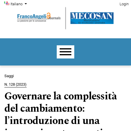
Menu di amministrazione
Salta al menu principale di navigazione
Salta al contenuto principale
Salta al piè di pagina del sito
Cambia la lingua. La lingua corrente è:
Italiano
Login
Menu principale
Saggi
N. 128 (2023)
Governare la complessità
del cambiamento:
l’introduzione di una