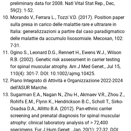
preliminary data for 2008. Natl Vital Stat Rep., Dec,
59(2): 1-52.
Morando V., Ferrara L., Tozzi V.D. (2017). Position paper
sulla presa in carico delle malattie rare e ultrarare in
Italia: generalizzazioni a partire dal caso paradigmatico
delle malattie da accumulo lisosomiale. Mecosan, 102:
7-31.
Ogino S., Leonard D.G., Rennert H., Ewens W.J., Wilson
R.B. (2002). Genetic risk assessment in carrier testing
for spinal muscular atrophy. Am J Med Genet., Jul 15,
110(4): 301-7. DOI: 10.1002/ajmg.10425.
Piano Integrato di Attività e Organizzazione 2022-2024
dell’ASUR Marche.
Sugarman E.A., Nagan N., Zhu H., Akmaev V.R., Zhou Z.,
Rohlfs E.M., Flynn K., Hendrickson B.C., Scholl T., Sirko-
Osadsa D.A., Allitto B.A. (2012). Pan-ethnic carrier
screening and prenatal diagnosis for spinal muscular
atrophy: clinical laboratory analysis of > 72,400
specimens. Eur J Hum Genet., Jan, 20(1): 27-32. DOI: