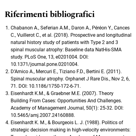
Riferimenti bibliografici
Chabanon A., Seferian A.M., Daron A., Péréon Y., Cances
C., Vuillerot C., et al. (2018). Prospective and longitudinal
natural history study of patients with Type 2 and 3
spinal muscular atrophy: Baseline data NatHis-SMA
study. PLoS One, 13, e0201004. DOI:
10.1371/journal.pone.0201004.
D’Amico A., Mercuri E., Tiziano F.D., Bertini E. (2011).
Spinal muscular atrophy. Orphanet J Rare Dis., Nov 2, 6,
71. DOI: 10.1186/1750-172-6-71.
Eisenhardt K.M., & Graebner M.E. (2007). Theory
Building From Cases: Opportunities And Challenges.
Academy of Management Journal, 50(1): 25-32. DOI:
10.5465/amj.2007.24160888.
Eisenhardt K. M., & Bourgeois L. J. (1988). Politics of
strategic decision making in high-velocity environments: