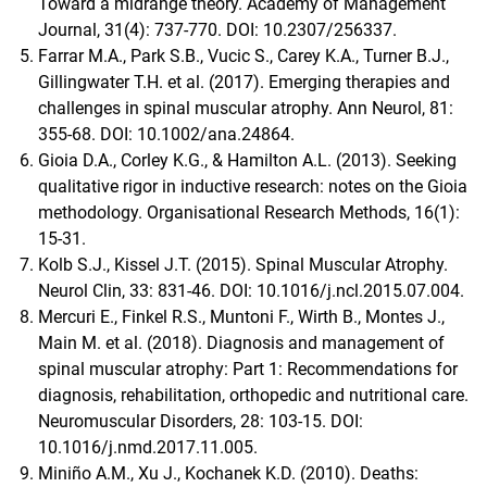
Toward a midrange theory. Academy of Management
Journal, 31(4): 737-770. DOI: 10.2307/256337.
Farrar M.A., Park S.B., Vucic S., Carey K.A., Turner B.J.,
Gillingwater T.H. et al. (2017). Emerging therapies and
challenges in spinal muscular atrophy. Ann Neurol, 81:
355-68. DOI: 10.1002/ana.24864.
Gioia D.A., Corley K.G., & Hamilton A.L. (2013). Seeking
qualitative rigor in inductive research: notes on the Gioia
methodology. Organisational Research Methods, 16(1):
15-31.
Kolb S.J., Kissel J.T. (2015). Spinal Muscular Atrophy.
Neurol Clin, 33: 831-46. DOI: 10.1016/j.ncl.2015.07.004.
Mercuri E., Finkel R.S., Muntoni F., Wirth B., Montes J.,
Main M. et al. (2018). Diagnosis and management of
spinal muscular atrophy: Part 1: Recommendations for
diagnosis, rehabilitation, orthopedic and nutritional care.
Neuromuscular Disorders, 28: 103-15. DOI:
10.1016/j.nmd.2017.11.005.
Miniño A.M., Xu J., Kochanek K.D. (2010). Deaths: