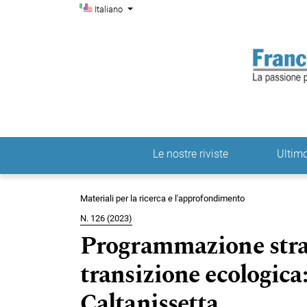
Menu di amministrazio
Salta al menu principale di navigazione
Salta al contenuto principale
Salta al piè di pagina del sito
Cambia la lingua. La lingua corrente è:
Italiano
Le nostre riviste
Ultimo
Menu principale
Materiali per la ricerca e l'approfondimento
N. 126 (2023)
Programmazione strate
transizione ecologica:
Caltanissetta