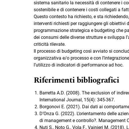
sistema sanitario la necessità di contenere i con
sostenibile e di contenere i costi collegati a fa
Questo contesto ha richiesto, e sta richiedendo
interventi richiesti per raggiungere gli obiettivi
programmazione strategica e budgeting che parte
dei consumi delle diverse strutture e sviluppa l’at
criticità rilevate.
Il processo di budgeting così avviato si conclud
organizzativa e/o processo e con l’integrazione d
l’utilizzo di indicatori di performance ad hoc.
Riferimenti bibliografici
Barretta A.D. (2008). The exclusion of indi
International Journal, 15(4): 345-367.
Borgonovi E. (2021). Dai dati ai comportame
D’Onza G. (2022). L’orientamento delle azien
di management e controllo?. Management Con
Nuti S., Noto G., Vola F., Vainieri M. (2018)