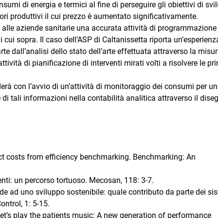
sumi di energia e termici al fine di perseguire gli obiettivi di sv
ttori produttivi il cui prezzo è aumentato significativamente.
, alle aziende sanitarie una accurata attività di programmazione
 di cui sopra. Il caso dell’ASP di Caltanissetta riporta un’esperienz
 dall’analisi dello stato dell’arte effettuata attraverso la misu
tività di pianificazione di interventi mirati volti a risolvere le pri
erà con l’avvio di un’attività di monitoraggio dei consumi per un
i tali informazioni nella contabilità analitica attraverso il dise
rect costs from efficiency benchmarking. Benchmarking: An
nti: un percorso tortuoso. Mecosan, 118: 3-7.
de ad uno sviluppo sostenibile: quale contributo da parte dei si
trol, 1: 5-15.
. Let’s play the patients music: A new generation of performance