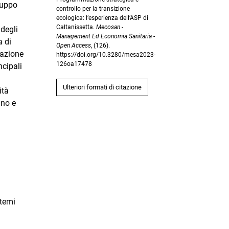
iluppo
controllo per la transizione
ecologica: l’esperienza dell’ASP di
Caltanissetta.
Mecosan -
 degli
Management Ed Economia Sanitaria -
a di
Open Access
, (126).
razione
https://doi.org/10.3280/mesa2023-
126oa17478
ncipali
Ulteriori formati di citazione
ità
gno e
stemi