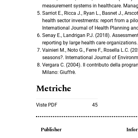
measurement systems in healthcare. Manag
Sarriot E., Ricca J., Ryan L., Basnet J., Ars
health sector investments: report from a pilo
International Journal of Health Planning a
Senay E., Landrigan P.J. (2018). Assessment 
reporting by large health care organization
Vainieri M., Noto G., Ferre F., Rosella L.C.
seasons?. International Journal of Environm
Vergara C. (2004). Il contributo della progr
Milano: Giuffrè.
Metriche
Viste PDF
45
Publisher
Info