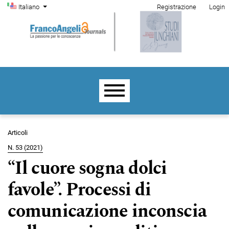
Menu di amministrazione
Salta al menu principale di navigazione
Salta al contenuto principale
Salta al piè di pagina del sito
Cambia la lingua. La lingua corrente è:
Italiano
Registrazione
Login
Menu principale
Articoli
N. 53 (2021)
“Il cuore sogna dolci
favole”. Processi di
comunicazione inconscia