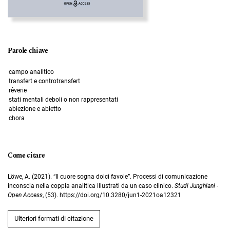
Parole chiave
campo analitico
transfert e controtransfert
rêverie
stati mentali deboli o non rappresentati
abiezione e abietto
chora
Come citare
Löwe, A. (2021). “Il cuore sogna dolci favole”. Processi di comunicazione
inconscia nella coppia analitica illustrati da un caso clinico.
Studi Junghiani -
Open Access
, (53). https://doi.org/10.3280/jun1-2021oa12321
Ulteriori formati di citazione