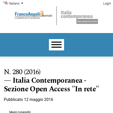
Menu di amministrazione
Salta al menu principale di navigazione
Salta al contenuto principale
Salta al piè di pagina del sito
Cambia la lingua. La lingua corrente è:
Italiano
Login
Menu principale
N. 280 (2016)
Italia Contemporanea -
Sezione Open Access "In rete"
Pubblicato 12 maggio 2016
Mario Isnenghi