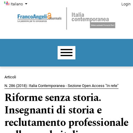
Menu di amministrazione
Salta al menu principale di navigazione
Salta al contenuto principale
Salta al piè di pagina del sito
Cambia la lingua. La lingua corrente è:
Italiano
Login
Menu principale
Articoli
N. 286 (2018): Italia Contemporanea - Sezione Open Access "In rete"
Riforme senza storia.
Insegnanti di storia e
reclutamento professionale