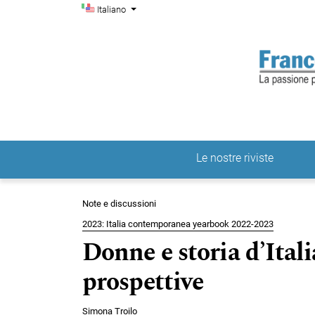
Menu di amministrazio
Salta al menu principale di navigazione
Salta al contenuto principale
Salta al piè di pagina del sito
Cambia la lingua. La lingua corrente è:
Italiano
Le nostre riviste
Menu principale
Note e discussioni
2023: Italia contemporanea yearbook 2022-2023
Donne e storia d’Itali
prospettive
Simona Troilo