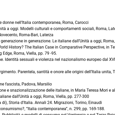
elle donne nell’Italia contemporanea, Roma, Carocci
nità a oggi. Modelli culturali e comportamenti sociali, Roma, Lat
l Novecento, Roma-Bari, Laterza
i generazione in generazione. Le italiane dall’Unità a oggi, Roma,
orld History? The Italian Case in Comparative Perspective, in T
ng Edge, Roma, Viella, pp. 79 -95.
ne. Identità sessuali e violenza nel nazionalismo europeo dal XVI
imento. Parentela, santità e onore alle origini dell’Italia unita, T
me fascista, Padova, Marsilio
ione e snazionalizzazione delle italiane, in Maria Teresa Mori e al
taliane dall’Unità a oggi, Roma, Viella, pp. 277-300
di), Storia d'Italia. Annali 24. Migrazioni, Torino, Einaudi
 consumismo?, “Italia contemporanea”, n. 299, pp. 169-188.
. Pubblicità e modelli di consumo nel Ventennio e nel Terzo Reic