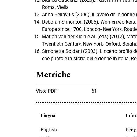
Roma, Viella
Anna Bellavitis (2006), Il lavoro delle donne
Deborah Simonton (2006), Women workers. W
Europe since 1700, London- Nee York, Routl
Marian van der Klein e al. (eds) (2012), Ma
Twentieth Century, New York- Oxford, Berg
Simonetta Soldani (2003), L’incerto profilo d
che punto è la storia delle donne in Italia, R
Metriche
Viste PDF
61
Lingua
Info
English
Per g