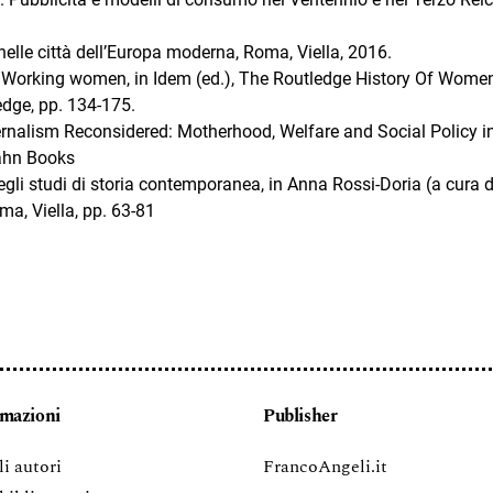
 nelle città dell’Europa moderna, Roma, Viella, 2016.
orking women, in Idem (ed.), The Routledge History Of Women
edge, pp. 134-175.
ternalism Reconsidered: Motherhood, Welfare and Social Policy i
hahn Books
egli studi di storia contemporanea, in Anna Rossi-Doria (a cura d
oma, Viella, pp. 63-81
rmazioni
Publisher
li autori
FrancoAngeli.it