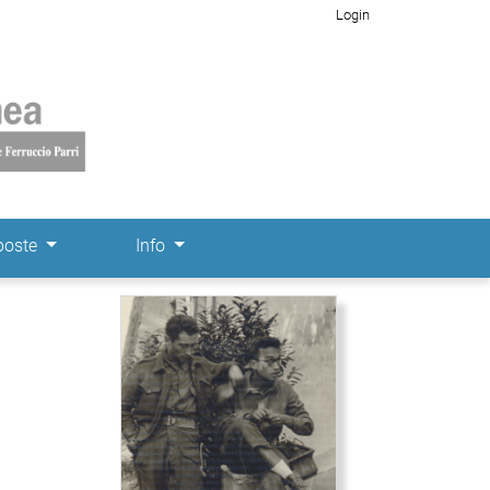
Login
poste
Info
Immagine di copertina