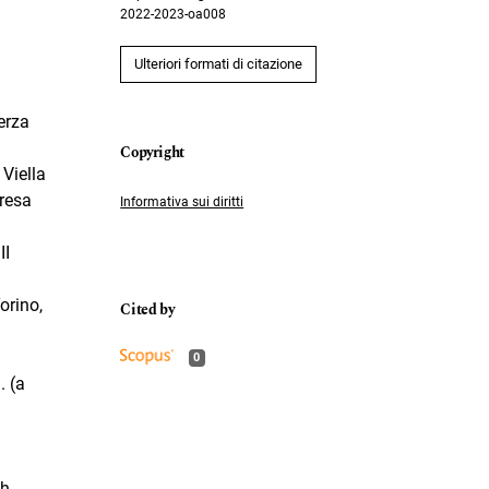
2022-2023-oa008
Ulteriori formati di citazione
erza
 Viella
eresa
Informativa sui diritti
II
orino,
0
. (a
h,