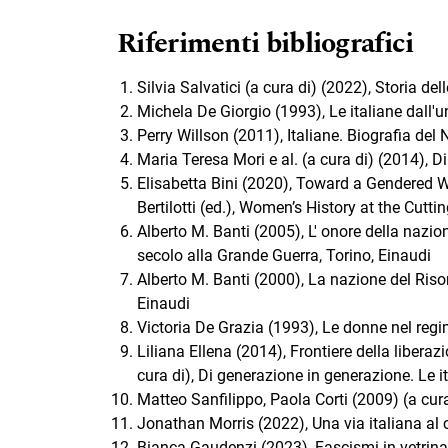
Riferimenti bibliografici
Silvia Salvatici (a cura di) (2022), Storia d
Michela De Giorgio (1993), Le italiane dall'u
Perry Willson (2011), Italiane. Biografia de
Maria Teresa Mori e al. (a cura di) (2014), D
Elisabetta Bini (2020), Toward a Gendered W
Bertilotti (ed.), Women’s History at the Cutti
Alberto M. Banti (2005), L' onore della nazio
secolo alla Grande Guerra, Torino, Einaudi
Alberto M. Banti (2000), La nazione del Risorg
Einaudi
Victoria De Grazia (1993), Le donne nel regi
Liliana Ellena (2014), Frontiere della liberaz
cura di), Di generazione in generazione. Le i
Matteo Sanfilippo, Paola Corti (2009) (a cura 
Jonathan Morris (2022), Una via italiana al
Bianca Gaudenzi (2023), Fascismi in vetrina