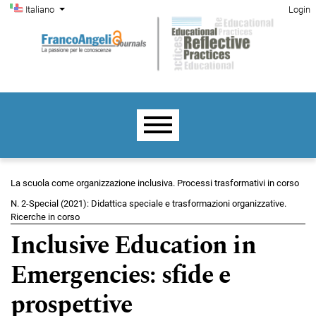
Menu di amministrazione
Salta al menu principale di navigazione
Salta al contenuto principale
Salta al piè di pagina del sito
Cambia la lingua. La lingua corrente è:
Italiano
Login
Menu principale
La scuola come organizzazione inclusiva. Processi trasformativi in corso
N. 2-Special (2021): Didattica speciale e trasformazioni organizzative.
Ricerche in corso
Inclusive Education in
Emergencies: sfide e
prospettive