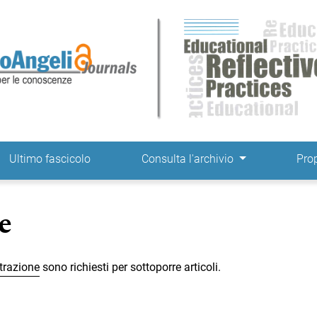
ne
Ultimo fascicolo
Consulta l'archivio
Pro
e
trazione
sono richiesti per sottoporre articoli.