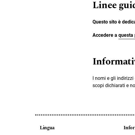
Linee guid
Questo sito è dedic
Accedere a
questa 
Informativ
I nomi e gli indirizz
scopi dichiarati e n
Lingua
Info