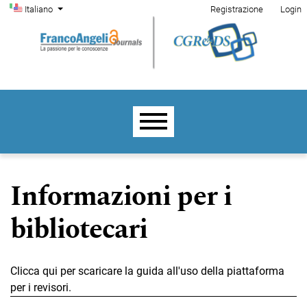
Menu di amministrazione
Salta al menu principale di navigazione
Salta al contenuto principale
Salta al piè di pagina del sito
Cambia la lingua. La lingua corrente è:
Italiano
Registrazione
Login
Menu principale
Informazioni per i
bibliotecari
Clicca qui per scaricare la guida all'uso della piattaforma
per i revisori.