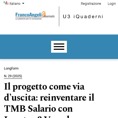
Menu di amministrazione
Salta al menu principale di navigazione
Salta al contenuto principale
Salta al piè di pagina del sito
Cambia la lingua. La lingua corrente è:
Italiano
Registrazione
Login
Menu principale
Longform
N. 29 (2025)
Il progetto come via
d’uscita: reinventare il
TMB Salario con