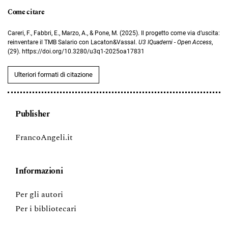
Come citare
Careri, F., Fabbri, E., Marzo, A., & Pone, M. (2025). Il progetto come via d’uscita:
reinventare il TMB Salario con Lacaton&Vassal.
U3 IQuaderni - Open Access
,
(29). https://doi.org/10.3280/u3q1-2025oa17831
Ulteriori formati di citazione
Publisher
FrancoAngeli.it
Informazioni
Per gli autori
Per i bibliotecari