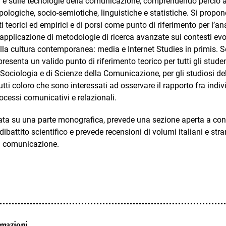
e sulle tecnologie della comunicazione, comprendendo perciò an
ologiche, socio-semiotiche, linguistiche e statistiche. Si propon
i teorici ed empirici e di porsi come punto di riferimento per l’an
’applicazione di metodologie di ricerca avanzate sui contesti evol
la cultura contemporanea: media e Internet Studies in primis. S
enta un valido punto di riferimento teorico per tutti gli studenti
i Sociologia e di Scienze della Comunicazione, per gli studiosi d
utti coloro che sono interessati ad osservare il rapporto fra indiv
rocessi comunicativi e relazionali.
rata su una parte monografica, prevede una sezione aperta a cont
 dibattito scientifico e prevede recensioni di volumi italiani e stra
la comunicazione.
rmazioni