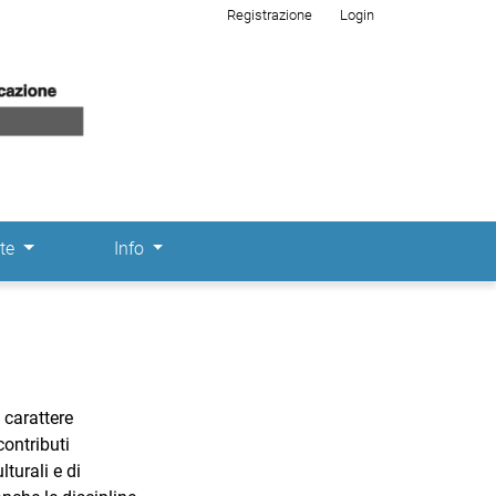
Registrazione
Login
ste
Info
 carattere
ontributi
turali e di