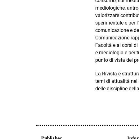
consumo, sui media 
mediologiche, antrop
valorizzare contribut
sperimentale e per l
comunicazione e del
Comunicazione rappres
Facoltà e ai corsi d
e mediologia e per t
punto di vista dei p
La Rivista è struttu
temi di attualità nel
delle discipline del
Publisher
Info