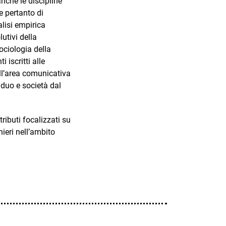
che le discipline
e pertanto di
alisi empirica
utivi della
ociologia della
 iscritti alle
ell’area comunicativa
iduo e società dal
ributi focalizzati su
nieri nell’ambito