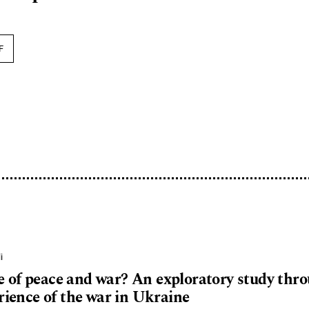
F
i
of peace and war? An exploratory study throu
erience of the war in Ukraine