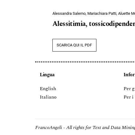
Alessandra Salerno, Mariachiara Patti, Aluette 
Alessitimia, tossicodipende
SCARICA QUI IL PDF
Lingua
Info
English
Per g
Italiano
Per i
FrancoAngeli - All rights for Text and Data Mining