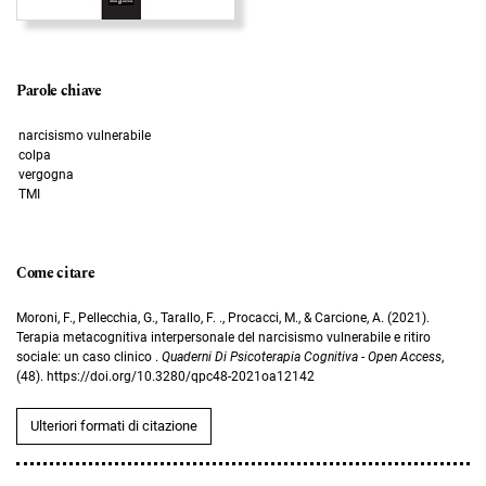
Parole chiave
narcisismo vulnerabile
colpa
vergogna
TMI
Come citare
Moroni, F., Pellecchia, G., Tarallo, F. ., Procacci, M., & Carcione, A. (2021).
Terapia metacognitiva interpersonale del narcisismo vulnerabile e ritiro
sociale: un caso clinico .
Quaderni Di Psicoterapia Cognitiva - Open Access
,
(48). https://doi.org/10.3280/qpc48-2021oa12142
Ulteriori formati di citazione