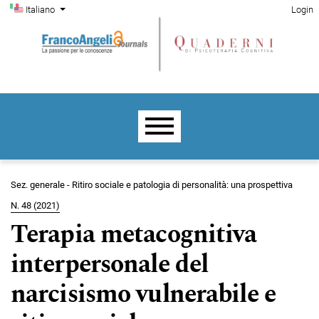
Menu di amministrazione
Salta al menu principale di navigazione
Salta al contenuto principale
Salta al piè di pagina del sito
Cambia la lingua. La lingua corrente è:
Italiano
Login
Menu principale
Sez. generale - Ritiro sociale e patologia di personalità: una prospettiva
N. 48 (2021)
Terapia metacognitiva
interpersonale del
narcisismo vulnerabile e