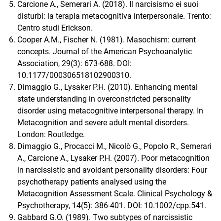
Carcione A., Semerari A. (2018). Il narcisismo ei suoi
disturbi: la terapia metacognitiva interpersonale. Trento:
Centro studi Erickson.
Cooper A.M., Fischer N. (1981). Masochism: current
concepts. Journal of the American Psychoanalytic
Association, 29(3): 673-688. DOI:
10.1177/000306518102900310.
Dimaggio G., Lysaker P.H. (2010). Enhancing mental
state understanding in overconstricted personality
disorder using metacognitive interpersonal therapy. In
Metacognition and severe adult mental disorders.
London: Routledge.
Dimaggio G., Procacci M., Nicolò G., Popolo R., Semerari
A., Carcione A., Lysaker P.H. (2007). Poor metacognition
in narcissistic and avoidant personality disorders: Four
psychotherapy patients analysed using the
Metacognition Assessment Scale. Clinical Psychology &
Psychotherapy, 14(5): 386-401. DOI: 10.1002/cpp.541.
Gabbard G.O. (1989). Two subtypes of narcissistic