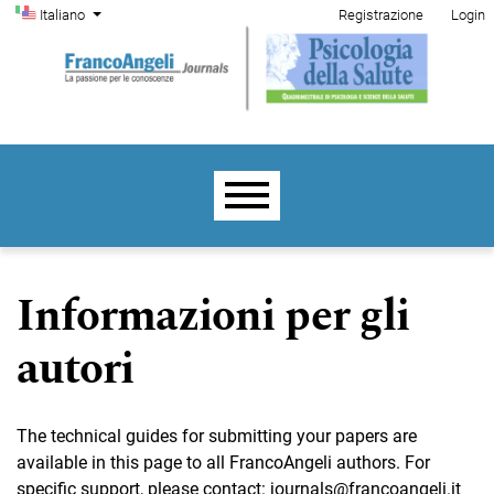
Menu di amministrazione
Salta al menu principale di navigazione
Salta al contenuto principale
Salta al piè di pagina del sito
Cambia la lingua. La lingua corrente è:
Italiano
Registrazione
Login
Menu principale
Informazioni per gli
autori
The technical guides for submitting your papers are
available in this page to all FrancoAngeli authors. For
specific support, please contact:
journals@francoangeli.it