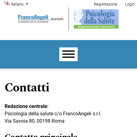
Menu di amministrazione
Salta al menu principale di navigazione
Salta al contenuto principale
Salta al piè di pagina del sito
Cambia la lingua. La lingua corrente è:
Italiano
Registrazione
Login
Menu principale
Contatti
Redazione centrale:
Psicologia della salute c/o FrancoAngeli s.r.l.
Via Savoia 80, 00198 Roma