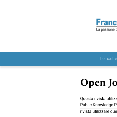
Salta al menu principale di navigazione
Salta al contenuto principale
Salta al piè di pagina del sito
Le nostre
Menu principale
Open Jo
Questa rivista utili
Public Knowledge P
rivista utilizzare
que