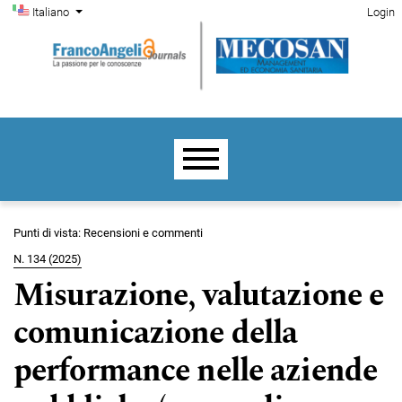
Menu di amministrazione
Salta al menu principale di navigazione
Salta al contenuto principale
Salta al piè di pagina del sito
Cambia la lingua. La lingua corrente è:
Italiano
Login
Menu principale
Punti di vista: Recensioni e commenti
N. 134 (2025)
Misurazione, valutazione e
comunicazione della
performance nelle aziende