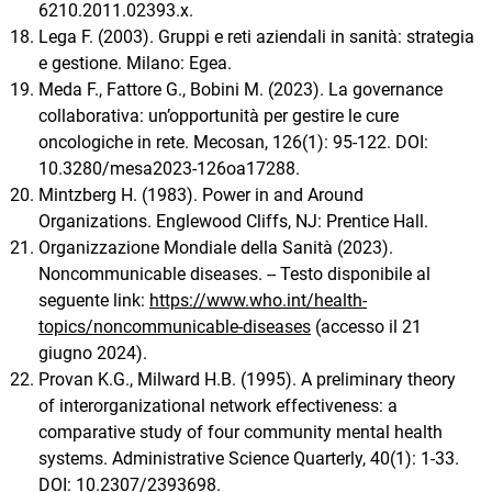
6210.2011.02393.x.
Lega F. (2003). Gruppi e reti aziendali in sanità: strategia
e gestione. Milano: Egea.
Meda F., Fattore G., Bobini M. (2023). La governance
collaborativa: un’opportunità per gestire le cure
oncologiche in rete. Mecosan, 126(1): 95-122. DOI:
10.3280/mesa2023-126oa17288.
Mintzberg H. (1983). Power in and Around
Organizations. Englewood Cliffs, NJ: Prentice Hall.
Organizzazione Mondiale della Sanità (2023).
Noncommunicable diseases. -- Testo disponibile al
seguente link:
https://www.who.int/health-
topics/noncommunicable-diseases
(accesso il 21
giugno 2024).
Provan K.G., Milward H.B. (1995). A preliminary theory
of interorganizational network effectiveness: a
comparative study of four community mental health
systems. Administrative Science Quarterly, 40(1): 1-33.
DOI: 10.2307/2393698.