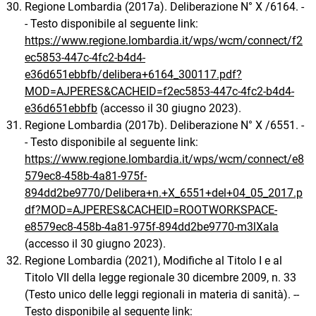
Regione Lombardia (2017a). Deliberazione N° X /6164. -
- Testo disponibile al seguente link:
https://www.regione.lombardia.it/wps/wcm/connect/f2
ec5853-447c-4fc2-b4d4-
e36d651ebbfb/delibera+6164_300117.pdf?
MOD=AJPERES&CACHEID=f2ec5853-447c-4fc2-b4d4-
e36d651ebbfb
(accesso il 30 giugno 2023).
Regione Lombardia (2017b). Deliberazione N° X /6551. -
- Testo disponibile al seguente link:
https://www.regione.lombardia.it/wps/wcm/connect/e8
579ec8-458b-4a81-975f-
894dd2be9770/Delibera+n.+X_6551+del+04_05_2017.p
df?MOD=AJPERES&CACHEID=ROOTWORKSPACE-
e8579ec8-458b-4a81-975f-894dd2be9770-m3lXaIa
(accesso il 30 giugno 2023).
Regione Lombardia (2021), Modifiche al Titolo I e al
Titolo VII della legge regionale 30 dicembre 2009, n. 33
(Testo unico delle leggi regionali in materia di sanità). --
Testo disponibile al seguente link: