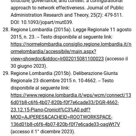
structure, governance, and context: a configurational
approach to network effectiveness. Journal of Public
Administration Research and Theory, 25(2): 479-511.
DOI: 10.1093/jopart/mut039.
Regione Lombardia (2015a). Legge Regionale 11 agosto
2015, n. 23. -- Testo disponibile al seguente link:
https://normelombardia.consiglio.regione.lombardia.it/n
ormelombardia/accessibile/main.aspx?
view=showdoc&iddoc=lr002015081100023
(accesso il
30 giugno 2023).
Regione Lombardia (2015b). Deliberazione Giunta
Regionale 23 dicembre 2015 n. 10-4662. -- Testo
disponibile al seguente link:
https://www.regione.lombardia.it/wps/wcm/connect/13
6d01b8-c6f6-4b07-820b-f0f7e6cade33/DGR-4662-
23.12.15-Piano-Cronicit%C3%A0.pdf?
MOD=AJPERES&CACHEID=ROOTWORKSPACE-
136d01b8-c6f6-4b07-820b-f0f7e6cade33-oagWt7V
(accesso il 1° dicembre 2023).