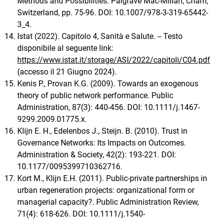
Methods and Possibilities. Palgrave Mac-Millan, Cham,
Switzerland, pp. 75-96. DOI: 10.1007/978-3-319-65442-
3_4.
Istat (2022). Capitolo 4, Sanità e Salute. -- Testo
disponibile al seguente link:
https://www.istat.it/storage/ASI/2022/capitoli/C04.pdf
(accesso il 21 Giugno 2024).
Kenis P., Provan K.G. (2009). Towards an exogenous
theory of public network performance. Public
Administration, 87(3): 440-456. DOI: 10.1111/j.1467-
9299.2009.01775.x.
Klijn E. H., Edelenbos J., Steijn. B. (2010). Trust in
Governance Networks: Its Impacts on Outcomes.
Administration & Society, 42(2): 193-221. DOI:
10.1177/0095399710362716.
Kort M., Klijn E.H. (2011). Public-private partnerships in
urban regeneration projects: organizational form or
managerial capacity?. Public Administration Review,
71(4): 618-626. DOI: 10.1111/j.1540-