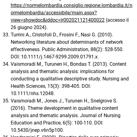
https://normelombardia.consiglio.regione.lombardia.it/n
ormelombardia/accessibile/main.aspx?
view=showdoc&iddoc=lr002021121400022
(accesso il
26 giugno 2024).
Turrini A., Cristofoli D., Frosini F., Nasi G. (2010).
Networking literature about determinants of network
effectiveness. Public Administration, 88(2): 528-550.
DOI: 10.1111/j.1467-9299.2009.01791.x.
Vaismoradi M., Turunen H., Bondas T. (2013). Content
analysis and thematic analysis: implications for
conducting a qualitative descriptive study. Nursing and
Health Sciences, 15(3): 398-405. DOI:
10.1111/nhs.12048.
Vaismoradi M., Jones J., Turunen H., Snelgrove S.
(2016). Theme development in qualitative content
analysis and thematic analysis. Journal of Nursing
Education and Practice, 6(5): 100-110. DOI:
10.5430/jnep.v6n5p100.