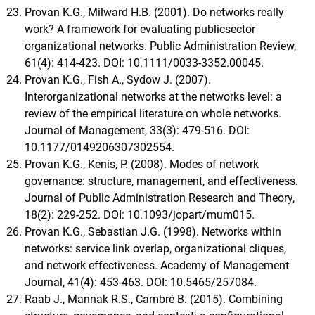
Provan K.G., Milward H.B. (2001). Do networks really
work? A framework for evaluating publicsector
organizational networks. Public Administration Review,
61(4): 414-423. DOI: 10.1111/0033-3352.00045.
Provan K.G., Fish A., Sydow J. (2007).
Interorganizational networks at the networks level: a
review of the empirical literature on whole networks.
Journal of Management, 33(3): 479-516. DOI:
10.1177/0149206307302554.
Provan K.G., Kenis, P. (2008). Modes of network
governance: structure, management, and effectiveness.
Journal of Public Administration Research and Theory,
18(2): 229-252. DOI: 10.1093/jopart/mum015.
Provan K.G., Sebastian J.G. (1998). Networks within
networks: service link overlap, organizational cliques,
and network effectiveness. Academy of Management
Journal, 41(4): 453-463. DOI: 10.5465/257084.
Raab J., Mannak R.S., Cambré B. (2015). Combining