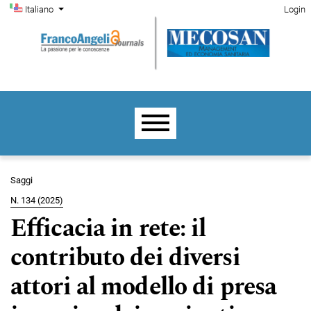
Menu di amministrazione
Salta al menu principale di navigazione
Salta al contenuto principale
Salta al piè di pagina del sito
Cambia la lingua. La lingua corrente è:
Italiano
Login
Menu principale
Saggi
N. 134 (2025)
Efficacia in rete: il
contributo dei diversi
attori al modello di presa