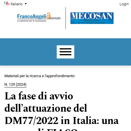
Menu di amministrazione
Salta al menu principale di navigazione
Salta al contenuto principale
Salta al piè di pagina del sito
Cambia la lingua. La lingua corrente è:
Italiano
Login
Menu principale
Materiali per la ricerca e l'approfondimento
N. 129 (2024)
La fase di avvio
dell’attuazione del
DM77/2022 in Italia: una