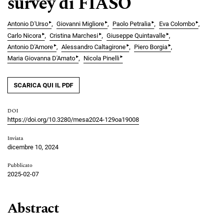
survey di FIASO
▸
▸
▸
▸
Antonio D'Urso
Giovanni Migliore
Paolo Petralia
Eva Colombo
▸
▸
▸
Carlo Nicora
Cristina Marchesi
Giuseppe Quintavalle
▸
▸
▸
Antonio D'Amore
Alessandro Caltagirone
Piero Borgia
▸
▸
Maria Giovanna D'Amato
Nicola Pinelli
SCARICA QUI IL PDF
DOI
https://doi.org/10.3280/mesa2024-129oa19008
Inviata
dicembre 10, 2024
Pubblicato
2025-02-07
Abstract