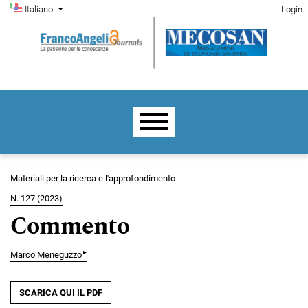
Menu di amministrazione
Salta al menu principale di navigazione
Salta al contenuto principale
Salta al piè di pagina del sito
Cambia la lingua. La lingua corrente è:
Italiano
Login
Menu principale
Materiali per la ricerca e l'approfondimento
N. 127 (2023)
Commento
▸
Marco Meneguzzo
SCARICA QUI IL PDF