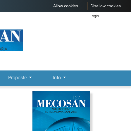
Allow cookies
Disallow cookies
Login
Proposte
Info
Immagine di copertina