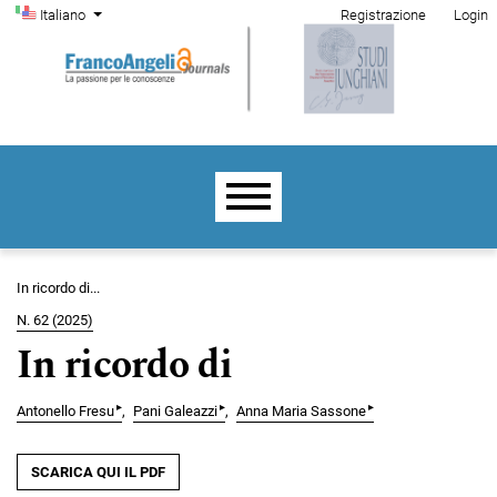
Menu di amministrazione
Salta al menu principale di navigazione
Salta al contenuto principale
Salta al piè di pagina del sito
Cambia la lingua. La lingua corrente è:
Italiano
Registrazione
Login
Menu principale
In ricordo di...
N. 62 (2025)
In ricordo di
▸
▸
▸
Antonello Fresu
Pani Galeazzi
Anna Maria Sassone
SCARICA QUI IL PDF