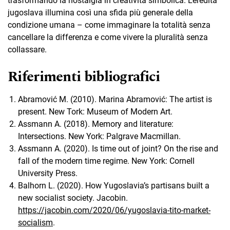
trasformando la nostalgia in creatività simbolica. L’eredità
jugoslava illumina così una sfida più generale della
condizione umana – come immaginare la totalità senza
cancellare la differenza e come vivere la pluralità senza
collassare.
Riferimenti bibliografici
Abramović M. (2010). Marina Abramović: The artist is
present. New Tork: Museum of Modern Art.
Assmann A. (2018). Memory and literature:
Intersections. New York: Palgrave Macmillan.
Assmann A. (2020). Is time out of joint? On the rise and
fall of the modern time regime. New York: Cornell
University Press.
Balhorn L. (2020). How Yugoslavia’s partisans built a
new socialist society. Jacobin.
https://jacobin.com/2020/06/yugoslavia-tito-market-
socialism
.