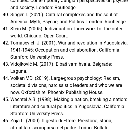
complex: Contemporary Jungian perspectives on psyche
and society. London: Routledge.
Singer T. (2020). Cultural complexes and the soul of
America. Myth, Psyche, and Politics. London: Routledge.
Stein M. (2005). Individuation: Inner work for the outer
world. Chicago: Open Court.
Tomasevich J. (2001). War and revolution in Yugoslavia,
1941-1945: Occupation and collaboration. California:
Stanford University Press.
Vidojković M. (2017). E baš vam hvala. Belgrade:
Laguna.
Volkan V.D. (2019). Large-group psychology: Racism,
societal divisions, narcissistic leaders and who we are
now. Oxfordshire: Phoenix Publishing House.
Wachtel A.B. (1998). Making a nation, breaking a nation:
Literature and cultural politics in Yugoslavia. California:
Stanford University Press.
Zoja L. (2000). Il gesto di Ettore: Preistoria, storia,
attualità e scomparsa del padre. Torino: Bollati