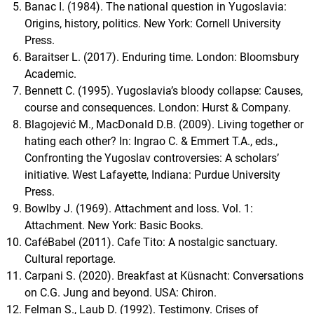
Banac I. (1984). The national question in Yugoslavia:
Origins, history, politics. New York: Cornell University
Press.
Baraitser L. (2017). Enduring time. London: Bloomsbury
Academic.
Bennett C. (1995). Yugoslavia’s bloody collapse: Causes,
course and consequences. London: Hurst & Company.
Blagojević M., MacDonald D.B. (2009). Living together or
hating each other? In: Ingrao C. & Emmert T.A., eds.,
Confronting the Yugoslav controversies: A scholars’
initiative. West Lafayette, Indiana: Purdue University
Press.
Bowlby J. (1969). Attachment and loss. Vol. 1:
Attachment. New York: Basic Books.
CaféBabel (2011). Cafe Tito: A nostalgic sanctuary.
Cultural reportage.
Carpani S. (2020). Breakfast at Küsnacht: Conversations
on C.G. Jung and beyond. USA: Chiron.
Felman S., Laub D. (1992). Testimony. Crises of