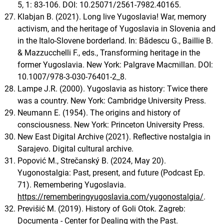
5, 1: 83-106. DOI: 10.25071/2561-7982.40165.
Klabjan B. (2021). Long live Yugoslavia! War, memory
activism, and the heritage of Yugoslavia in Slovenia and
in the Italo-Slovene borderland. In: Bădescu G., Baillie B.
& Mazzucchelli F., eds., Transforming heritage in the
former Yugoslavia. New York: Palgrave Macmillan. DOI:
10.1007/978-3-030-76401-2_8.
Lampe J.R. (2000). Yugoslavia as history: Twice there
was a country. New York: Cambridge University Press.
Neumann E. (1954). The origins and history of
consciousness. New York: Princeton University Press.
New East Digital Archive (2021). Reflective nostalgia in
Sarajevo. Digital cultural archive.
Popović M., Strečanský B. (2024, May 20).
Yugonostalgia: Past, present, and future (Podcast Ep.
71). Remembering Yugoslavia.
https://rememberingyugoslavia.com/yugonostalgia/
.
Previšić M. (2019). History of Goli Otok. Zagreb:
Documenta - Center for Dealing with the Past.