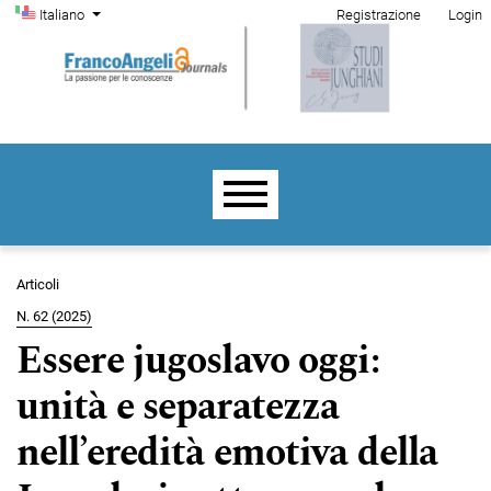
Menu di amministrazione
Salta al menu principale di navigazione
Salta al contenuto principale
Salta al piè di pagina del sito
Cambia la lingua. La lingua corrente è:
Italiano
Registrazione
Login
Menu principale
Articoli
N. 62 (2025)
Essere jugoslavo oggi:
unità e separatezza
nell’eredità emotiva della